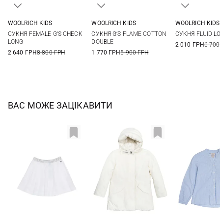
WOOLRICH KIDS
WOOLRICH KIDS
WOOLRICH KIDS
6
8
10
12
4
6
8
10
6
8
СУКНЯ FEMALE G'S CHECK
СУКНЯ G’S FLAME COTTON
СУКНЯ FLUID L
14
12
LONG
DOUBLE
2 010 ГРН
6 700
2 640 ГРН
8 800 ГРН
1 770 ГРН
5 900 ГРН
ВАС МОЖЕ ЗАЦІКАВИТИ