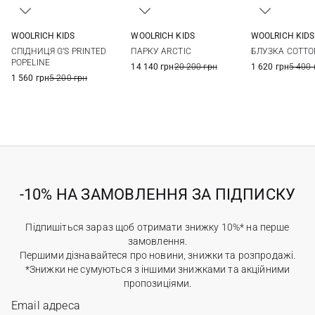
WOOLRICH KIDS
WOOLRICH KIDS
WOOLRICH KIDS
8
10
12
8
8
СПІДНИЦЯ G’S PRINTED
ПАРКУ ARCTIC
БЛУЗКА COTTO
POPELINE
14 140 грн
20 200 грн
1 620 грн
5 400 
1 560 грн
5 200 грн
-10% НА ЗАМОВЛЕННЯ ЗА ПІДПИСКУ
Підпишіться зараз щоб отримати знижку 10%* на перше
замовлення.
Першими дізнавайтеся про новини, знижки та розпродажі.
*Знижки не сумуються з іншими знижками та акційними
пропозиціями.