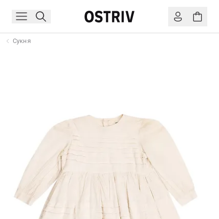
Сукня