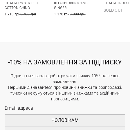
ШТАНИ B’S STRIPED
ШТАНИ OBIUS SAND
ШТАНИ TROUS
12
COTTON CHINO
GINGER
SOLD OUT
1 710 грн
5 700 грн
1 170 грн
3 900 грн
-10% НА ЗАМОВЛЕННЯ ЗА ПІДПИСКУ
Підпишіться зараз щоб отримати знижку 10%* на перше
замовлення.
Першими дізнавайтеся про новини, знижки та розпродажі.
*Знижки не сумуються з іншими знижками та акційними
пропозиціями.
ЧОЛОВІКАМ