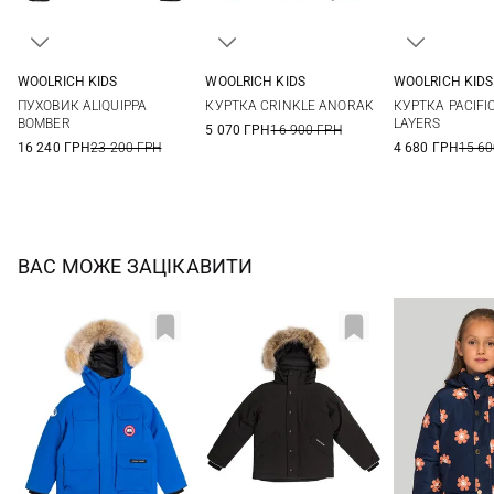
WOOLRICH KIDS
WOOLRICH KIDS
WOOLRICH KIDS
8
10
12
14
8
8
ПУХОВИК ALIQUIPPA
КУРТКА CRINKLE ANORAK
КУРТКА PACIFI
BOMBER
LAYERS
5 070 ГРН
16 900 ГРН
16 240 ГРН
23 200 ГРН
4 680 ГРН
15 60
ВАС МОЖЕ ЗАЦІКАВИТИ