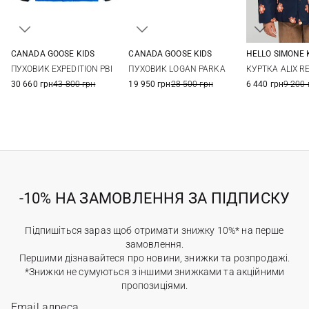
CANADA GOOSE KIDS
CANADA GOOSE KIDS
HELLO SIMONE 
XS
S
M
L
XS
S
M
4
6
ПУХОВИК EXPEDITION PBI
ПУХОВИК LOGAN PARKA
КУРТКА ALIX R
XL
12
30 660 грн
43 800 грн
19 950 грн
28 500 грн
6 440 грн
9 200 
-10% НА ЗАМОВЛЕННЯ ЗА ПІДПИСКУ
Підпишіться зараз щоб отримати знижку 10%* на перше
замовлення.
Першими дізнавайтеся про новини, знижки та розпродажі.
*Знижки не сумуються з іншими знижками та акційними
пропозиціями.