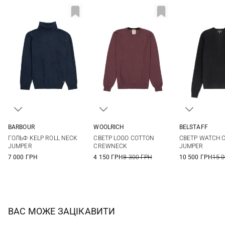
BARBOUR
WOOLRICH
BELSTAFF
S
M
L
XL
L
M
L
ГОЛЬФ KELP ROLL NECK
СВЕТР LOGO COTTON
СВЕТР WATCH 
XXL
3XL
JUMPER
CREWNECK
JUMPER
7 000 ГРН
4 150 ГРН
8 300 ГРН
10 500 ГРН
15 
ВАС МОЖЕ ЗАЦІКАВИТИ