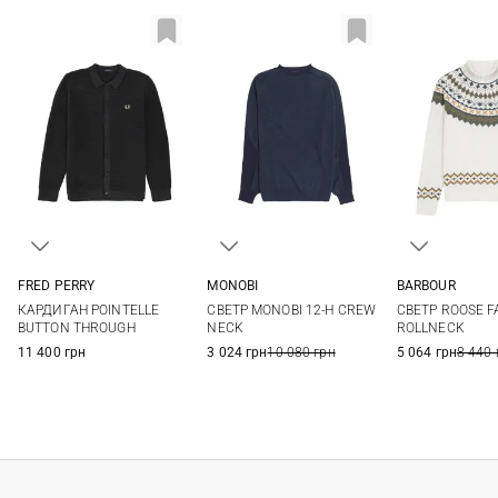
MONOBI
FRED PERRY
BARBOUR
S
M
L
XL
M
L
XL
M
L
СВЕТР MONOBI 12-H CREW
КАРДИГАН POINTELLE
СВЕТР ROOSE FA
NECK
BUTTON THROUGH
ROLLNECK
3 024 грн
10 080 грн
11 400 грн
5 064 грн
8 440 