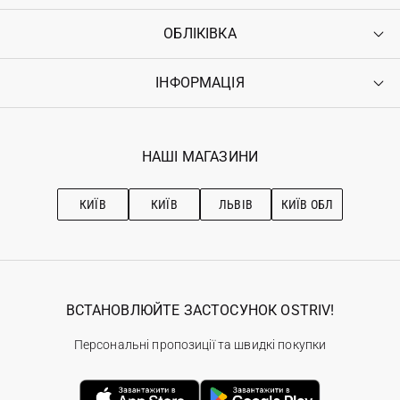
ОБЛІКІВКА
Контакти
Доставка
Оплата
ІНФОРМАЦІЯ
Увійти
Повернення
Реєстрація
Гарантія
Мої замовлення
Програма лояльності
Вакансії
Обране
Наші магазини
НАШІ МАГАЗИНИ
Ostriv Club+
Про OSTRIV
Підписка на новини
Рекомендації з догляду
КИЇВ
КИЇВ
ЛЬВІВ
КИЇВ ОБЛ
ВСТАНОВЛЮЙТЕ ЗАСТОСУНОК OSTRIV!
Персональні пропозиції та швидкі покупки