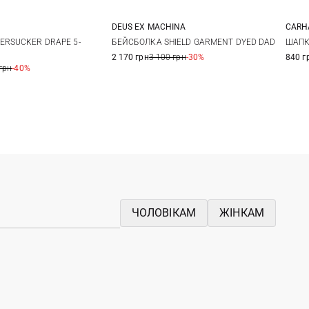
DEUS EX MACHINА
CARH
One size
One size
ERSUCKER DRAPE 5-
БЕЙСБОЛКА SHIELD GARMENT DYED DAD
ШАПК
2 170 грн
3 100 грн
-30%
840 г
грн
-40%
ЧОЛОВІКАМ
ЖІНКАМ