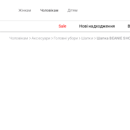
Жінкам
Чоловікам
Дітям
Sale
Нові надходження
В
Чоловікам
Аксесуари
Головні убори
Шапки
Шапка BEANIE SH