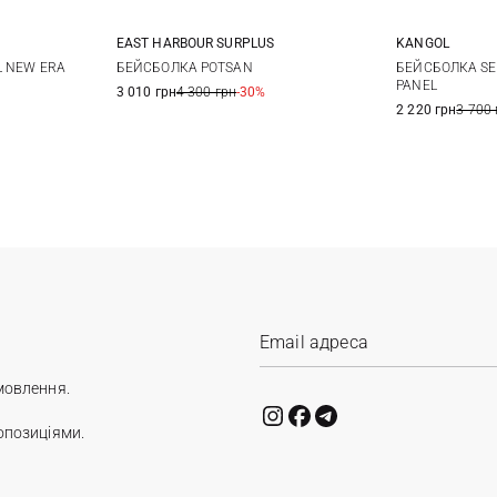
EAST HARBOUR SURPLUS
KANGOL
One size
L NEW ERA
БЕЙСБОЛКА POTSAN
БЕЙСБОЛКА SE
PANEL
3 010 грн
4 300 грн
-30%
2 220 грн
3 700 
мовлення.
опозиціями.