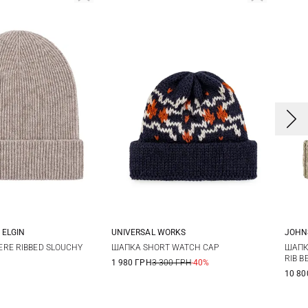
 ELGIN
UNIVERSAL WORKS
JOHN
One size
One size
RE RIBBED SLOUCHY
ШАПКА SHORT WATCH CAP
ШАПК
RIB B
1 980 ГРН
3 300 ГРН
-40%
10 80