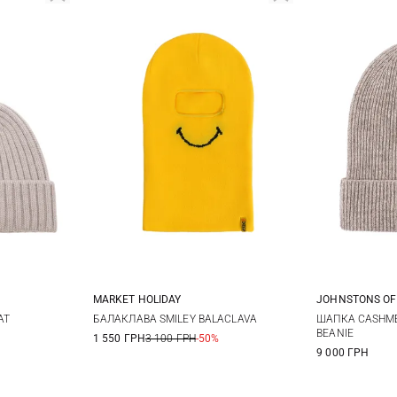
MARKET HOLIDAY
JOHNSTONS OF
One size
AT
БАЛАКЛАВА SMILEY BALACLAVA
ШАПКА CASHME
BEANIE
1 550 ГРН
3 100 ГРН
-50%
9 000 ГРН