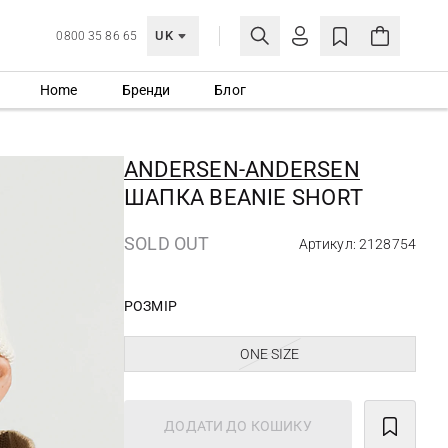
UK
0800 35 86 65
Home
Бренди
Блог
МОЯ ОБЛІКІВКА
УВІЙТИ
ANDERSEN-ANDERSEN
Ще не зареєстровані?
ШАПКА BEANIE SHORT
СТВОРИТИ ОБЛІКІВКУ
SOLD OUT
Артикул: 2128754
РОЗМІР
ONE SIZE
ДОДАТИ ДО КОШИКУ