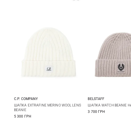
C.P. COMPANY
BELSTAFF
One size
One size
ШАПКА EXTRAFINE MERINO WOOL LENS
ШАПКА WATCH BEANIE H
BEANIE
3 700 ГРН
5 300 ГРН