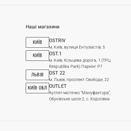
Наші магазини
OSTRIV
КИЇВ
м. Київ, вулиця Ентузіастів, 5
OST.1
КИЇВ
м. Київ, Кільцева дорога, 1 (ТРЦ
Respublika Park) Паркінг Р7
OST 22
ЛЬВІВ
м. Львів, проспект Свободи, 22
OUTLET
КИЇВ ОБЛ
Аутлет-містечко “Мануфактура”,
Обухівське шосе 2, с. Ходосівка