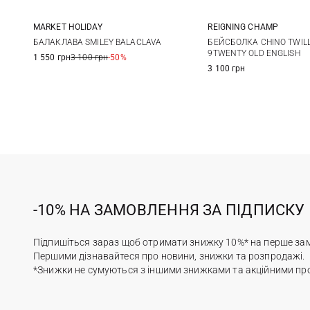
REIGNING CHAMP
MARKET HOLIDAY
One size
One size
БЕЙСБОЛКА CHINO TWIL
БАЛАКЛАВА SMILEY BALACLAVA
9TWENTY OLD ENGLISH
1 550 грн
3 100 грн
-50%
3 100 грн
-10% НА ЗАМОВЛЕННЯ ЗА ПІДПИСКУ
Підпишіться зараз щоб отримати знижку 10%* на перше за
Першими дізнавайтеся про новини, знижки та розпродажі.
*Знижки не сумуються з іншими знижками та акційними пр