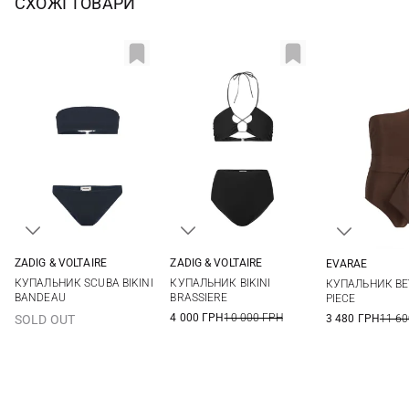
СХОЖІ ТОВАРИ
ZADIG & VOLTAIRE
ZADIG & VOLTAIRE
EVARAE
40
42
44
46
42
S
M
КУПАЛЬНИК SCUBA BIKINI
КУПАЛЬНИК BIKINI
КУПАЛЬНИК BE
48
BANDEAU
BRASSIERE
PIECE
4 000 ГРН
10 000 ГРН
3 480 ГРН
11 60
SOLD OUT