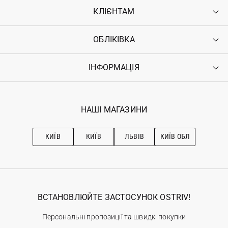
КЛІЄНТАМ
ОБЛІКІВКА
Контакти
Доставка
Оплата
ІНФОРМАЦІЯ
Увійти
Повернення
Реєстрація
Гарантія
Мої замовлення
Програма лояльності
Вакансії
Обране
Наші магазини
НАШІ МАГАЗИНИ
Ostriv Club+
Про OSTRIV
Підписка на новини
Рекомендації з догляду
КИЇВ
КИЇВ
ЛЬВІВ
КИЇВ ОБЛ
ВСТАНОВЛЮЙТЕ ЗАСТОСУНОК OSTRIV!
Персональні пропозиції та швидкі покупки