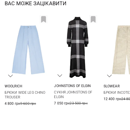
ВАС МОЖЕ ЗАЦІКАВИТИ
JOHNSTONS OF ELGIN
WOOLRICH
SLOWEAR
XS
S
M
L
25
26
27
28
38
40
СУКНЯ JOHNSTONS OF
БРЮКИ WIDE LEG CHINO
БРЮКИ INCOT
29
ELGIN
TROUSER
12 400 грн
24 8
7 050 грн
23 500 грн
4 800 грн
9 600 грн