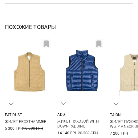
ПОХОЖИЕ ТОВАРЫ
ADD
EAT DUST
TAION
46
48
50
M
L
XL
XXL
XS
S
ЖИЛЕТ ПУХОВОЙ WITH
ЖИЛЕТ FROSTHAMMER
ЖИЛЕТ ПУХОВО
XL
DOWN PADDING
W-ZIP V NECK 
5 300 ГРН
10 600 ГРН
14 140 ГРН
20 200 ГРН
7 200 ГРН