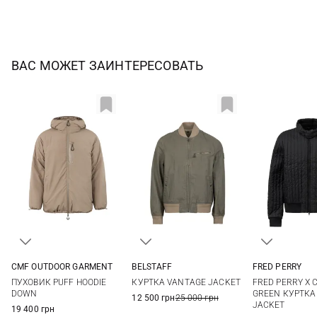
ВАС МОЖЕТ ЗАИНТЕРЕСОВАТЬ
BELSTAFF
CMF OUTDOOR GARMENT
FRED PERRY
M
L
XL
XXL
S
M
L
XL
M
L
КУРТКА VANTAGE JACKET
ПУХОВИК PUFF HOODIE
FRED PERRY X 
DOWN
GREEN КУРТКА 
12 500 грн
25 000 грн
JACKET
19 400 грн