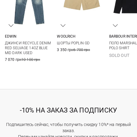
BARBOUR INTE
EDWIN
WOOLRICH
M
L
30
31
32
33
M
L
XL
XXL
ПОЛО MARSHALL
ДЖИНСИ RECYCLE DENIM
ШОРТЫ POPLIN GD
3XL
34
36
POLO SHIRT
RED SELVAGE 14OZ BLUE
3 350 грн
6 700 грн
MID DARK USED
SOLD OUT
7 070 грн
10 100 грн
-10% НА ЗАКАЗ ЗА ПОДПИСКУ
Подпишитесь сейчас, чтобы получить скидку 10%* на первый
заказ.
Первыми узнайте новости, скидки и распродажи.