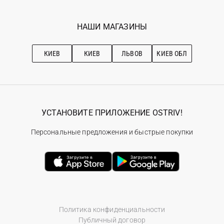
Мои заказы
Программа лояльности
Вакансии
Избранное
Наши магазини
НАШИ МАГАЗИНЫ
Ostriv Club+
Про OSTRIV
Подписка на новости
Рекомендации по уходу
КИЕВ
КИЕВ
ЛЬВОВ
КИЕВ ОБЛ
УСТАНОВИТЕ ПРИЛОЖЕНИЕ OSTRIV!
Персональные предложения и быстрые покупки
Политика конфиденциальности
Публичный договор