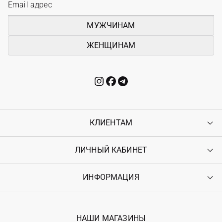
МУЖЧИНАМ
ЖЕНЩИНАМ
КЛИЕНТАМ
ЛИЧНЫЙ КАБИНЕТ
Контакты
Доставка
Оплата
ИНФОРМАЦИЯ
Войти
Возврат
Регистрация
Гарантия
Мои заказы
Программа лояльности
Вакансии
Избранное
Наши магазини
НАШИ МАГАЗИНЫ
Ostriv Club+