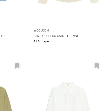
WOOLRICH
L
XS
S
M
L
 TOP
БЛУЗКА CHECK GAUZE FLANNEL
11 600 грн
XL