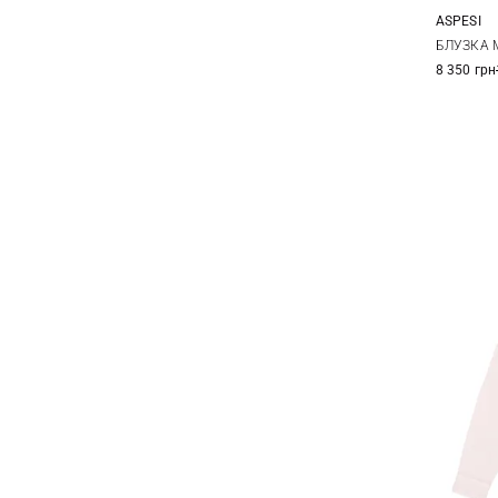
ASPESI
36
БЛУЗКА 
8 350 грн