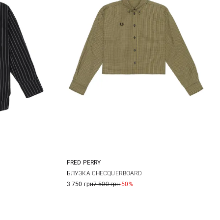
FRED PERRY
12
6
8
10
12
БЛУЗКА CHECQUERBOARD
3 750 грн
7 500 грн
-50%