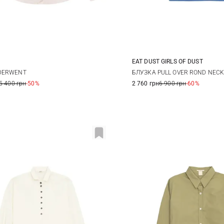
EAT DUST GIRLS OF DUST
10
12
14
XS
S
M
DERWENT
БЛУЗКА PULL OVER ROND NECK
5 400 грн
-50%
2 760 грн
6 900 грн
-60%