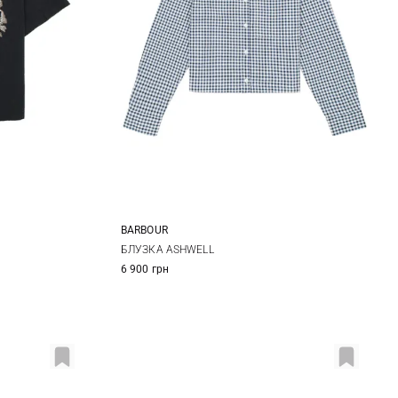
BARBOUR
L
8
10
12
14
БЛУЗКА ASHWELL
6 900 грн