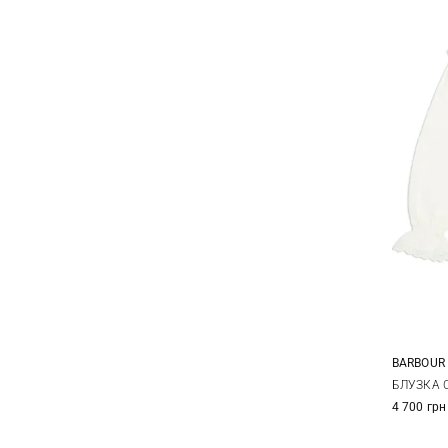
BARBOUR
8
БЛУЗКА 
4 700 грн