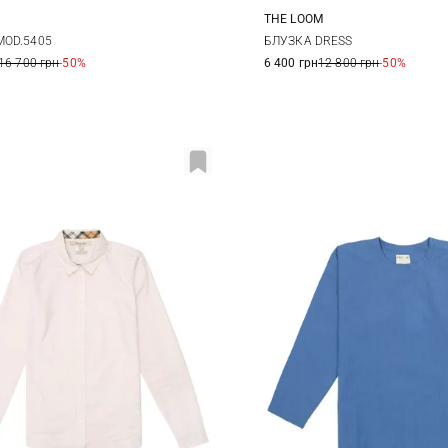
THE LOOM
38
40
42
S
M
L
MOD.5405
БЛУЗКА DRESS
16 700 грн
-50%
6 400 грн
12 800 грн
-50%