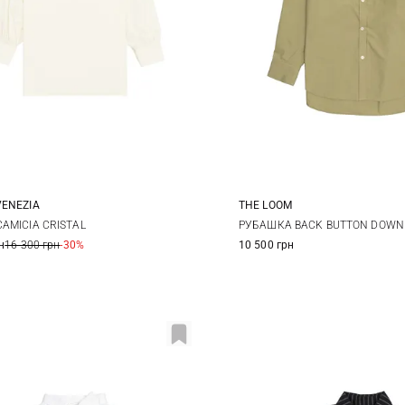
VENEZIA
THE LOOM
38
40
S
M
AMICIA CRISTAL
РУБАШКА BACK BUTTON DOWN 
н
16 300 грн
-30%
10 500 грн