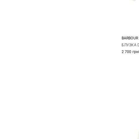
BARBOUR
8
БЛУЗКА 
2 700 грн