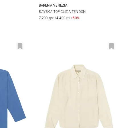
BARENA VENEZIA
38
40
42
БЛУЗКА TOP CLIZIA TENDON
7 200 грн
14 400 грн
-50%