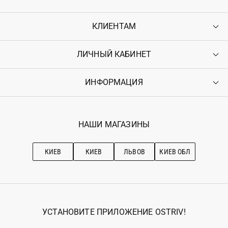
КЛИЕНТАМ
ЛИЧНЫЙ КАБИНЕТ
Контакты
Доставка
Оплата
ИНФОРМАЦИЯ
Войти
Возврат
Регистрация
Гарантия
Мои заказы
Программа лояльности
Вакансии
Избранное
Наши магазини
НАШИ МАГАЗИНЫ
Ostriv Club+
Про OSTRIV
Подписка на новости
Рекомендации по уходу
КИЕВ
КИЕВ
ЛЬВОВ
КИЕВ ОБЛ
УСТАНОВИТЕ ПРИЛОЖЕНИЕ OSTRIV!