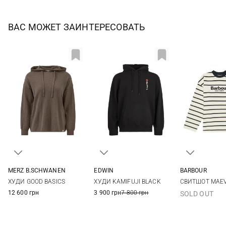
ВАС МОЖЕТ ЗАИНТЕРЕСОВАТЬ
MERZ B.SCHWANEN
EDWIN
BARBOUR
XS
S
M
L
S
M
L
XL
8
10
ХУДИ GOOD BASICS
ХУДИ KAMIFUJI BLACK
СВИТШОТ MAEV
XL
XXL
12 600 грн
3 900 грн
7 800 грн
SOLD OUT