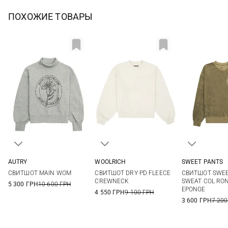
ПОХОЖИЕ ТОВАРЫ
AUTRY
WOOLRICH
SWEET PANTS
XS
S
M
L
S
XS
S
СВИТШОТ MAIN WOM
СВИТШОТ DRY PD FLEECE
СВИТШОТ SWEE
CREWNECK
SWEAT COL RO
5 300 ГРН
10 600 ГРН
EPONGE
4 550 ГРН
9 100 ГРН
3 600 ГРН
7 200