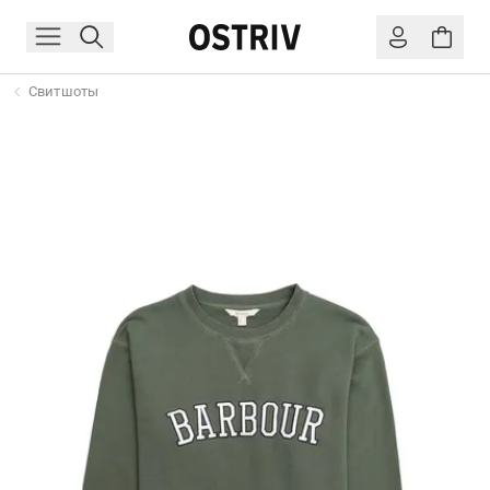
Свитшоты