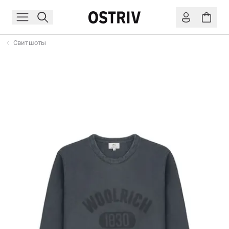
Свитшоты