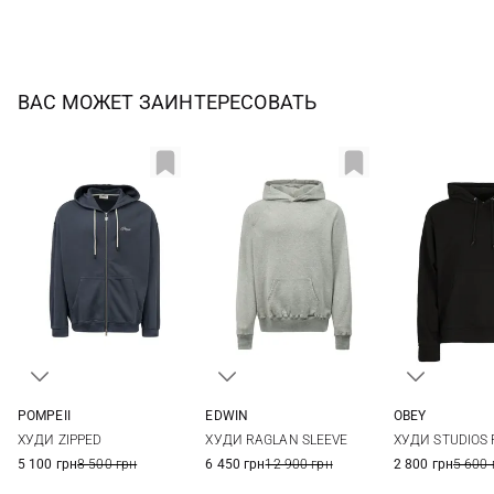
ВАС МОЖЕТ ЗАИНТЕРЕСОВАТЬ
POMPEII
EDWIN
OBEY
S
M
L
XL
S
M
L
S
M
ХУДИ ZIPPED
ХУДИ RAGLAN SLEEVE
ХУДИ STUDIOS 
XXL
5 100 грн
8 500 грн
6 450 грн
12 900 грн
2 800 грн
5 600 