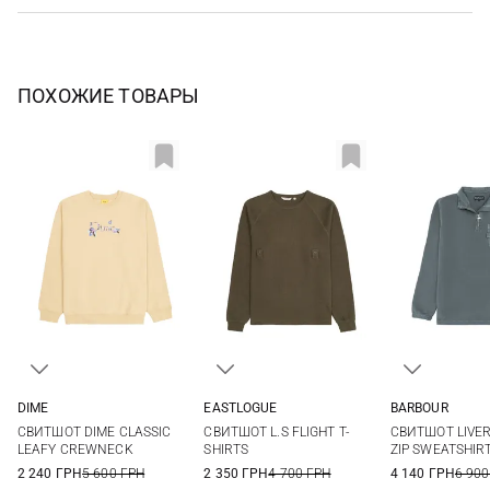
ПОХОЖИЕ ТОВАРЫ
DIME
EASTLOGUE
BARBOUR
M
L
XL
XXL
M
L
XL
M
L
СВИТШОТ DIME CLASSIC
СВИТШОТ L.S FLIGHT T-
СВИТШОТ LIVE
3XL
LEAFY CREWNECK
SHIRTS
ZIP SWEATSHIR
2 240 ГРН
5 600 ГРН
2 350 ГРН
4 700 ГРН
4 140 ГРН
6 900