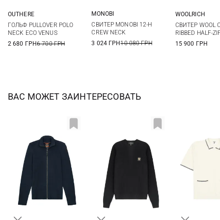
MONOBI
OUTHERE
WOOLRICH
S
M
L
XL
S
M
L
XL
S
M
СВИТЕР MONOBI 12-H
ГОЛЬФ PULLOVER POLO
СВИТЕР WOOL 
XXL
XXL
CREW NECK
NECK ECO VENUS
RIBBED HALF-ZI
3 024 ГРН
10 080 ГРН
2 680 ГРН
6 700 ГРН
15 900 ГРН
ВАС МОЖЕТ ЗАИНТЕРЕСОВАТЬ