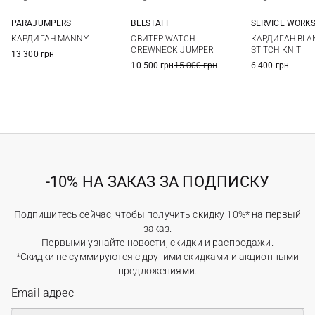
PARAJUMPERS
BELSTAFF
SERVICE WORK
M
L
XL
XXL
M
L
XL
XXL
S
M
КАРДИГАН MANNY
СВИТЕР WATCH
КАРДИГАН BLA
3XL
3XL
CREWNECK JUMPER
STITCH KNIT
13 300 грн
10 500 грн
15 000 грн
6 400 грн
-10% НА ЗАКАЗ ЗА ПОДПИСКУ
Подпишитесь сейчас, чтобы получить скидку 10%* на первый
заказ.
Первыми узнайте новости, скидки и распродажи.
*Скидки не суммируются с другими скидками и акционными
предложениями.