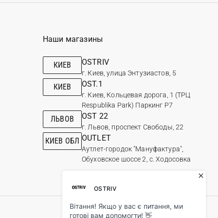
Наши магазины
OSTRIV
КИЕВ
г. Киев, улица Энтузиастов, 5
OST.1
КИЕВ
г. Киев, Кольцевая дорога, 1 (ТРЦ
Respublika Park) Паркинг Р7
OST 22
ЛЬВОВ
г. Львов, проспект Свободы, 22
OUTLET
КИЕВ ОБЛ
Аутлет-городок "Мануфактура",
Обуховское шоссе 2, с. Ходосовка