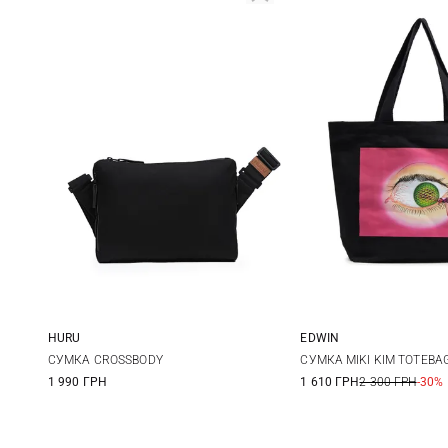
HURU
EDWIN
One Size
One Size
СУМКА CROSSBODY
СУМКА MIKI KIM TOTEBA
1 990 ГРН
1 610 ГРН
2 300 ГРН
-30%