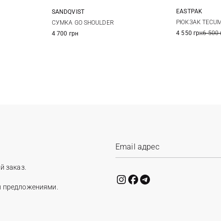
EASTPAK
SANDQVIST
22Х16Х9СМ
РЮКЗАК TECUM
СУМКА GO SHOULDER
4 550 грн
6 500 
4 700 грн
й заказ.
и предложениями.