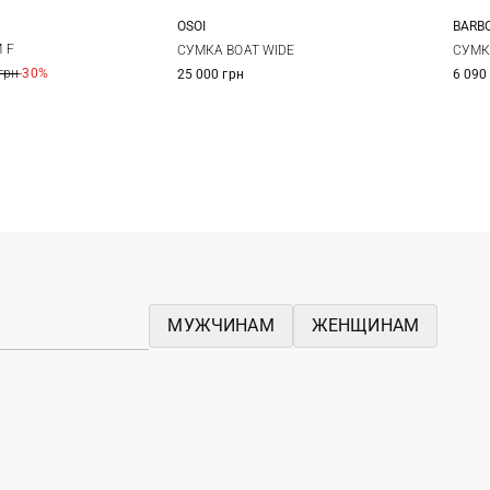
OSOI
BARB
One Size
One Size
 F
СУМКА BOAT WIDE
СУМК
грн
-30%
25 000 грн
6 090
МУЖЧИНАМ
ЖЕНЩИНАМ