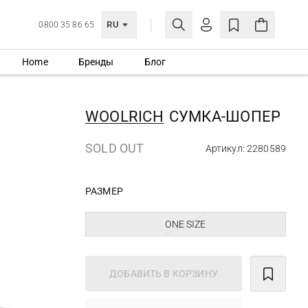
RU
0800 35 86 65
Home
Бренды
Блог
ЛИЧНЫЙ КАБИНЕТ
ВОЙТИ
WOOLRICH
СУМКА-ШОПЕР
Еще не зарегистрированы?
СОЗДАТЬ УЧЕТНУЮ ЗАПИСЬ
SOLD OUT
Артикул: 2280589
РАЗМЕР
ONE SIZE
ДОБАВИТЬ В КОРЗИНУ