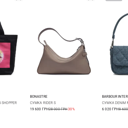
BARBOUR INTE
BONASTRE
35Х20,5Х6СМ
G SHOPPER
СУМКА DENIM 
СУМКА RIDER S
6 020 ГРН
8 600
19 600 ГРН
28 000 ГРН
-30%