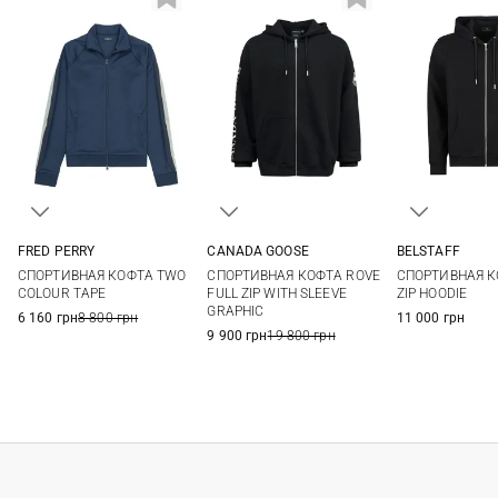
FRED PERRY
CANADA GOOSE
BELSTAFF
M
L
XL
XXL
S
M
L
XL
M
L
СПОРТИВНАЯ КОФТА TWO
СПОРТИВНАЯ КОФТА ROVE
СПОРТИВНАЯ К
XXL
3XL
COLOUR TAPE
FULL ZIP WITH SLEEVE
ZIP HOODIE
GRAPHIC
6 160 грн
8 800 грн
11 000 грн
9 900 грн
19 800 грн