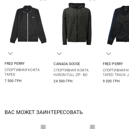
FRED PERRY
CANADA GOOSE
FRED PERRY
S
M
L
XL
M
L
XL
XXL
M
L
СПОРТИВНАЯ КОФТА
СПОРТИВНАЯ КОФТА
СПОРТИВНАЯ К
XXL
TAPED
HURON FULL ZIP - BD
TAPED TRACK 
7 500 ГРН
24 500 ГРН
9 200 ГРН
ВАС МОЖЕТ ЗАИНТЕРЕСОВАТЬ