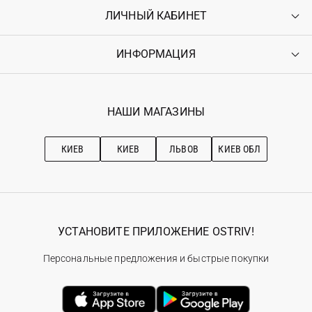
ЛИЧНЫЙ КАБИНЕТ
Контакты
Доставка
Оплата
ИНФОРМАЦИЯ
Войти
Возврат
Регистрация
Гарантия
Мои заказы
Программа лояльности
Вакансии
Избранное
Наши магазини
НАШИ МАГАЗИНЫ
Ostriv Club+
Про OSTRIV
Подписка на новости
Рекомендации по уходу
КИЕВ
КИЕВ
ЛЬВОВ
КИЕВ ОБЛ
УСТАНОВИТЕ ПРИЛОЖЕНИЕ OSTRIV!
Персональные предложения и быстрые покупки