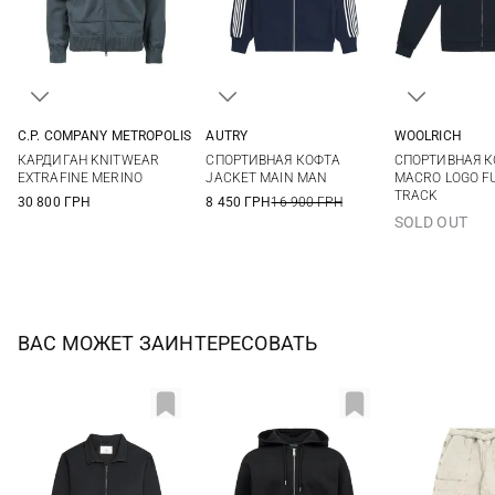
C.P. COMPANY METROPOLIS
AUTRY
WOOLRICH
M
L
XL
M
L
XL
XXL
M
L
КАРДИГАН KNITWEAR
СПОРТИВНАЯ КОФТА
СПОРТИВНАЯ 
3XL
EXTRAFINE MERINO
JACKET MAIN MAN
MACRO LOGO FU
TRACK
30 800 ГРН
8 450 ГРН
16 900 ГРН
SOLD OUT
ВАС МОЖЕТ ЗАИНТЕРЕСОВАТЬ