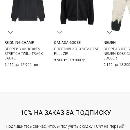
REIGNING CHAMP
CANADA GOOSE
NEMEN
M
L
XL
XXL
S
M
L
XL
S
M
СПОРТИВНАЯ КОФТА
СПОРТИВНАЯ КОФТА ROVE
СПОРТИВНЫЕ 
XXL
STRETCH TWILL TRACK
FULL ZIP
NEMEN KOBE C
JACKET
JOGGER
9 900 грн
19 800 грн
6 450 грн
12 900 грн
9 150 грн
18 300
-10% НА ЗАКАЗ ЗА ПОДПИСКУ
Подпишитесь сейчас, чтобы получить скидку 10%* на первый