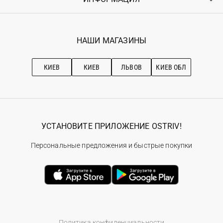
Возврат
Регистрация
Гарантия
Мои заказы
Программа лояльности
Вакансии
Избранное
Наши магазини
НАШИ МАГАЗИНЫ
Ostriv Club+
Про OSTRIV
Подписка на новости
Рекомендации по уходу
КИЕВ
КИЕВ
ЛЬВОВ
КИЕВ ОБЛ
УСТАНОВИТЕ ПРИЛОЖЕНИЕ OSTRIV!
Персональные предложения и быстрые покупки
Политика конфиденциальности