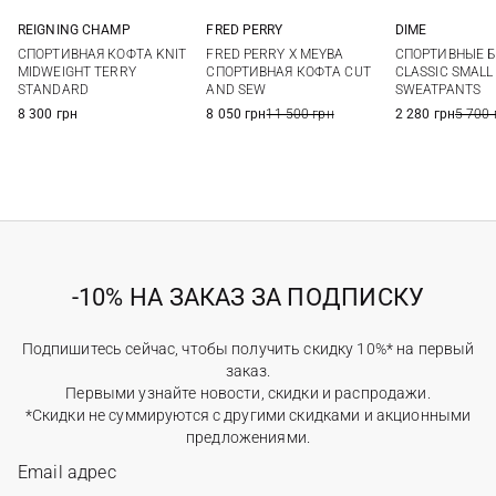
REIGNING CHAMP
FRED PERRY
DIME
M
L
XL
XXL
M
L
XL
S
M
СПОРТИВНАЯ КОФТА KNIT
FRED PERRY Х MEYBA
СПОРТИВНЫЕ 
MIDWEIGHT TERRY
СПОРТИВНАЯ КОФТА CUT
CLASSIC SMALL
STANDARD
AND SEW
SWEATPANTS
8 300 грн
8 050 грн
11 500 грн
2 280 грн
5 700 
-10% НА ЗАКАЗ ЗА ПОДПИСКУ
Подпишитесь сейчас, чтобы получить скидку 10%* на первый
заказ.
Первыми узнайте новости, скидки и распродажи.
*Скидки не суммируются с другими скидками и акционными
предложениями.