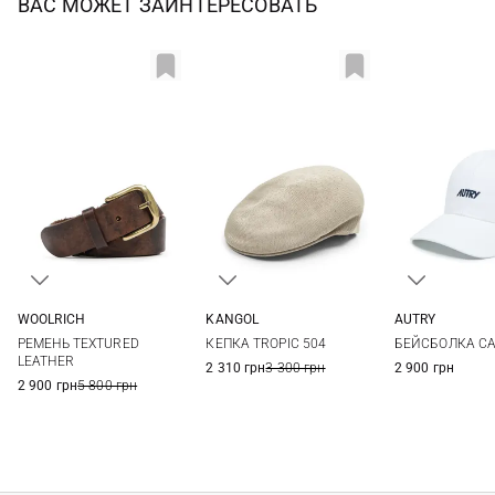
ВАС МОЖЕТ ЗАИНТЕРЕСОВАТЬ
WOOLRICH
KANGOL
AUTRY
100
S
M
L
One si
РЕМЕНЬ TEXTURED
КЕПКА TROPIC 504
БЕЙСБОЛКА CA
LEATHER
2 310 грн
3 300 грн
2 900 грн
2 900 грн
5 800 грн