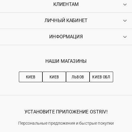
КЛИЕНТАМ
ЛИЧНЫЙ КАБИНЕТ
Контакты
Доставка
Оплата
ИНФОРМАЦИЯ
Войти
Возврат
Регистрация
Гарантия
Мои заказы
Программа лояльности
Вакансии
Избранное
Наши магазини
НАШИ МАГАЗИНЫ
Ostriv Club+
Про OSTRIV
Подписка на новости
Рекомендации по уходу
КИЕВ
КИЕВ
ЛЬВОВ
КИЕВ ОБЛ
УСТАНОВИТЕ ПРИЛОЖЕНИЕ OSTRIV!
Персональные предложения и быстрые покупки