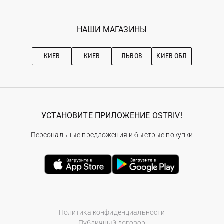
Гарантия
Мои заказы
Программа лояльности
Вакансии
Избранное
Наши магазини
НАШИ МАГАЗИНЫ
Ostriv Club+
Про OSTRIV
Подписка на новости
Рекомендации по уходу
КИЕВ
КИЕВ
ЛЬВОВ
КИЕВ ОБЛ
УСТАНОВИТЕ ПРИЛОЖЕНИЕ OSTRIV!
Персональные предложения и быстрые покупки
Политика конфиденциальности
Публичный договор