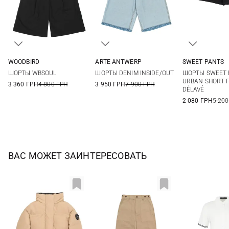
WOODBIRD
ARTE ANTWERP
SWEET PANTS
25
26
27
28
28
30
XS
S
ШОРТЫ WBSOUL
ШОРТЫ DENIM INSIDE/OUT
ШОРТЫ SWEET 
URBAN SHORT 
3 360 ГРН
4 800 ГРН
3 950 ГРН
7 900 ГРН
DÉLAVÉ
2 080 ГРН
5 200
ВАС МОЖЕТ ЗАИНТЕРЕСОВАТЬ