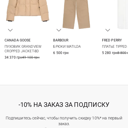
CANADA GOOSE
FRED PERRY
BARBOUR
XS
S
M
L
6
8
S
M
L
ПУХОВИК GRANDVIEW
ПЛАТЬЕ TIPPED
БРЮКИ MATILDA
14
CROPPED JACKET-BD
5 280 грн
8 800 
6 500 грн
34 370 грн
49 100 грн
-10% НА ЗАКАЗ ЗА ПОДПИСКУ
Подпишитесь сейчас, чтобы получить скидку 10%* на первый
заказ.