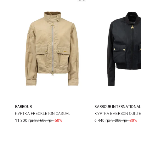
BARBOUR
BARBOUR INTERNATIONAL
8
10
12
14
8
10
КУРТКА FRECKLETON CASUAL
КУРТКА EMERSON QUILT
11 300 грн
22 600 грн
-50%
6 440 грн
9 200 грн
-30%
16