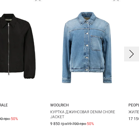
RALE
WOOLRICH
PEOPL
S
M
L
XS
S
M
L
3
КУРТКА ДЖИНСОВАЯ DENIM CHORE
ЖИЛЕ
JACKET
00 грн
-50%
17 15
9 850 грн
19 700 грн
-50%