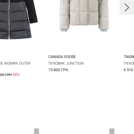
CANADA GOOSE
TAIO
0
42
44
XS
S
M
L
X
ОЕ WOMAN OUTER
ПУХОВИК JUNCTION
ПУХО
73 800 ГРН
6 510
8
X
600 ГРН
-50%