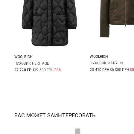
WOOLRICH
WOOLRICH
XS
S
L/XL
S/M
XXS/XS
ПУХОВИК MARYLIN
ПУХОВИК HERITAGE
25 410 ГРН
36 300 ГРН
-3
27 720 ГРН
39 600 ГРН
-30%
ВАС МОЖЕТ ЗАИНТЕРЕСОВАТЬ