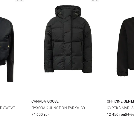
CANADA GOOSE
OFFICINE GENE
12
14
XS
S
M
L
XS
ED SWEAT
ПУХОВИК JUNCTION PARKA-BD
КУРТКА MARLA
74 600 грн
12 450 грн
24 9