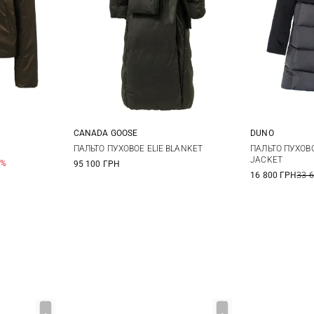
CANADA GOOSE
DUNO
M
L
S
M
L
XL
38
4
ПАЛЬТО ПУХОВОЕ ELIE BLANKET
ПАЛЬТО ПУХОВ
JACKET
0%
95 100 ГРН
46
4
16 800 ГРН
33 