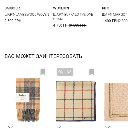
BARBOUR
WOOLRICH
RIFO
One size
One size
One si
ШАРФ LAMBSWOOL WOVEN
ШАРФ BUFFALO TYE DYE
ШАРФ MARGOT
SCARF
2 600 ГРН
1 400 ГРН
2 800
4 750 ГРН
9 500 ГРН
ВАС МОЖЕТ ЗАИНТЕРЕСОВАТЬ