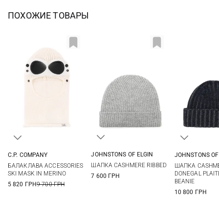
ПОХОЖИЕ ТОВАРЫ
JOHNSTONS OF ELGIN
C.P. COMPANY
JOHNSTONS OF
One size
One size
One si
ШАПКА CASHMERE RIBBED
БАЛАКЛАВА ACCESSORIES
ШАПКА CASHM
SKI MASK IN MERINO
DONEGAL PLAIT
7 600 ГРН
BEANIE
5 820 ГРН
9 700 ГРН
10 800 ГРН