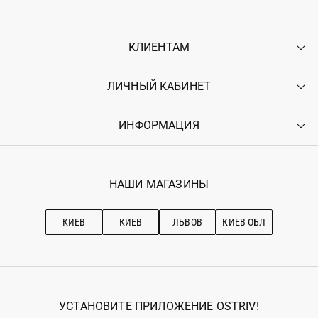
КЛИЕНТАМ
ЛИЧНЫЙ КАБИНЕТ
Контакты
Доставка
Оплата
ИНФОРМАЦИЯ
Войти
Возврат
Регистрация
Гарантия
Мои заказы
Программа лояльности
Вакансии
Избранное
Наши магазини
НАШИ МАГАЗИНЫ
Ostriv Club+
Про OSTRIV
Подписка на новости
Рекомендации по уходу
КИЕВ
КИЕВ
ЛЬВОВ
КИЕВ ОБЛ
УСТАНОВИТЕ ПРИЛОЖЕНИЕ OSTRIV!