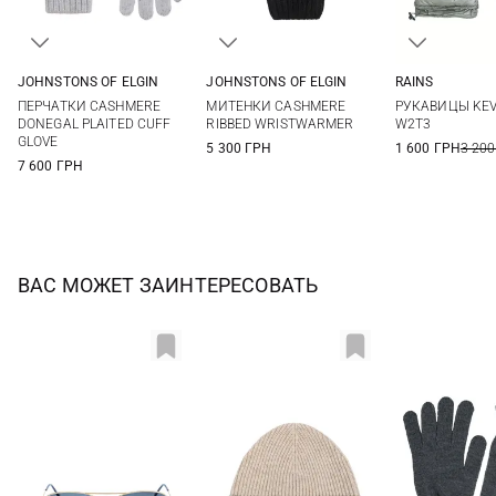
JOHNSTONS OF ELGIN
JOHNSTONS OF ELGIN
RAINS
55
One size
S
M
ПЕРЧАТКИ CASHMERE
МИТЕНКИ CASHMERE
РУКАВИЦЫ KEV
DONEGAL PLAITED CUFF
RIBBED WRISTWARMER
W2T3
GLOVE
5 300 ГРН
1 600 ГРН
3 200
7 600 ГРН
ВАС МОЖЕТ ЗАИНТЕРЕСОВАТЬ