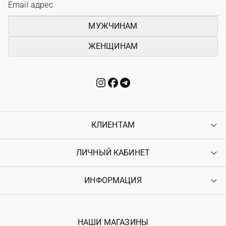
МУЖЧИНАМ
ЖЕНЩИНАМ
КЛИЕНТАМ
ЛИЧНЫЙ КАБИНЕТ
Контакты
Доставка
Оплата
ИНФОРМАЦИЯ
Войти
Возврат
Регистрация
Гарантия
Мои заказы
Программа лояльности
Вакансии
Избранное
Наши магазини
НАШИ МАГАЗИНЫ
Ostriv Club+