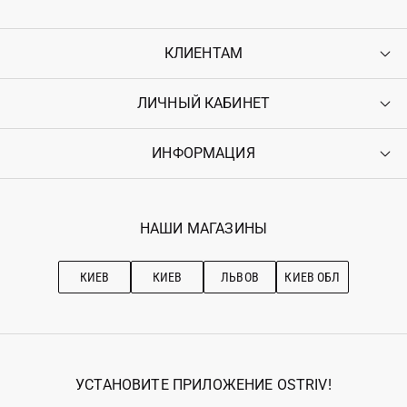
КЛИЕНТАМ
ЛИЧНЫЙ КАБИНЕТ
Контакты
Доставка
Оплата
ИНФОРМАЦИЯ
Войти
Возврат
Регистрация
Гарантия
Мои заказы
Программа лояльности
Вакансии
Избранное
Наши магазини
НАШИ МАГАЗИНЫ
Ostriv Club+
Про OSTRIV
Подписка на новости
Рекомендации по уходу
КИЕВ
КИЕВ
ЛЬВОВ
КИЕВ ОБЛ
УСТАНОВИТЕ ПРИЛОЖЕНИЕ OSTRIV!