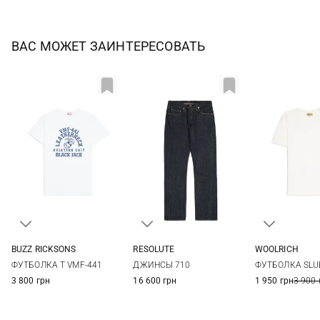
ВАС МОЖЕТ ЗАИНТЕРЕСОВАТЬ
BUZZ RICKSONS
RESOLUTE
WOOLRICH
M
L
XL
XXL
33/34
34/34
36/34
38/34
M
L
ФУТБОЛКА T VMF-441
ДЖИНСЫ 710
ФУТБОЛКА SLU
40/34
42/34
3 800 грн
16 600 грн
1 950 грн
3 900 