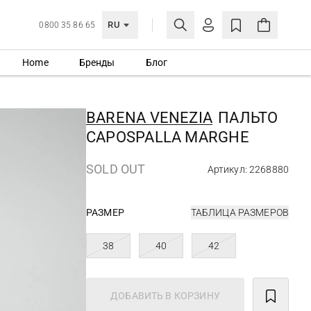
RU
0800 35 86 65
Home
Бренды
Блог
ЛИЧНЫЙ КАБИНЕТ
ВОЙТИ
BARENA VENEZIA
ПАЛЬТО
Еще не зарегистрированы?
CAPOSPALLA MARGHE
СОЗДАТЬ УЧЕТНУЮ ЗАПИСЬ
SOLD OUT
Артикул: 2268880
РАЗМЕР
ТАБЛИЦА РАЗМЕРОВ
38
40
42
ДОБАВИТЬ В КОРЗИНУ