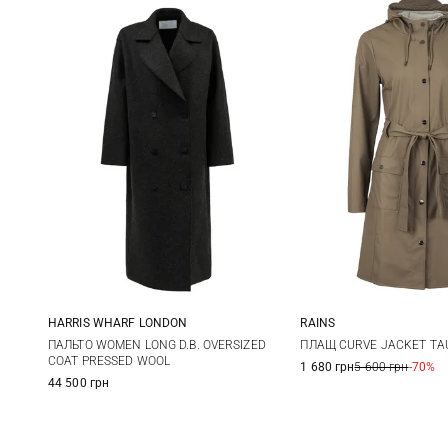
HARRIS WHARF LONDON
RAINS
38
40
42
44
XS/S
XXS/XS
ПАЛЬТО WOMEN LONG D.B. OVERSIZED
ПЛАЩ CURVE JACKET TA
COAT PRESSED WOOL
1 680 грн
5 600 грн
-70%
44 500 грн