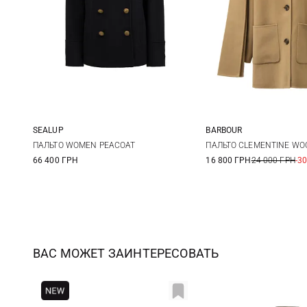
SEALUP
BARBOUR
38
40
42
8
10
ПАЛЬТО WOMEN PEACOAT
ПАЛЬТО CLEMENTINE WO
66 400 ГРН
16 800 ГРН
24 000 ГРН
-3
ВАС МОЖЕТ ЗАИНТЕРЕСОВАТЬ