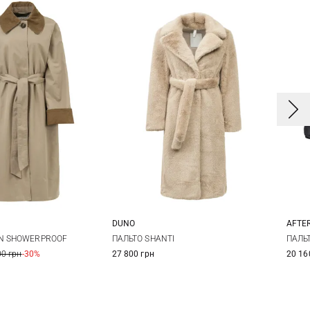
DUNO
AFTER
38
40
42
44
0
12
X
ПАЛЬТО SHANTI
N SHOWERPROOF
ПАЛЬ
27 800 грн
00 грн
-30%
20 16
X