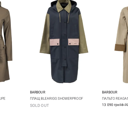
BARBOUR
BARBOUR
8
10
8
1
UPE
ПЛАЩ BLEARIGG SHOWERPROOF
ПАЛЬТО REAGA
13 090 грн
18 7
SOLD OUT