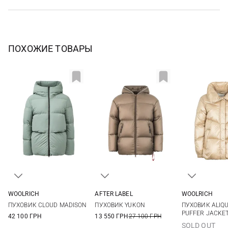
ПОХОЖИЕ ТОВАРЫ
WOOLRICH
AFTER LABEL
WOOLRICH
S
M
L
XS
S
M
L
XS
S
ПУХОВИК CLOUD MADISON
ПУХОВИК YUKON
ПУХОВИК ALIQU
XL
PUFFER JACKE
42 100 ГРН
13 550 ГРН
27 100 ГРН
SOLD OUT