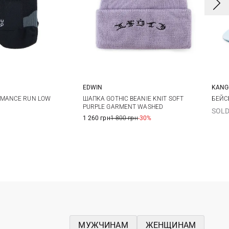
EDWIN
KANG
M
L
One size
RMANCE RUN LOW
ШАПКА GOTHIC BEANIE KNIT SOFT
БЕЙС
PURPLE GARMENT WASHED
SOLD
1 260 грн
1 800 грн
-30%
МУЖЧИНАМ
ЖЕНЩИНАМ