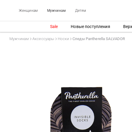
Женщинам
Мужчинам
Детям
Sale
Новые поступления
Вер
Мужчинам
Аксессуары
Носки
Следы Pantherella SALVADOR