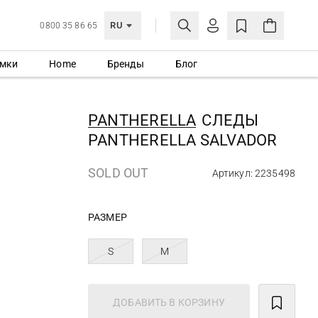
RU
0800 35 86 65
мки
Home
Бренды
Блог
ЛИЧНЫЙ КАБИНЕТ
ВОЙТИ
PANTHERELLA
СЛЕДЫ
Еще не зарегистрированы?
PANTHERELLA SALVADOR
СОЗДАТЬ УЧЕТНУЮ ЗАПИСЬ
SOLD OUT
Артикул: 2235498
РАЗМЕР
S
M
ДОБАВИТЬ В КОРЗИНУ