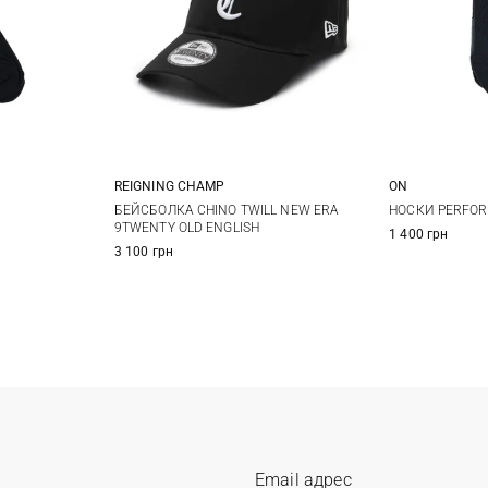
REIGNING CHAMP
ON
One size
S
БЕЙСБОЛКА CHINO TWILL NEW ERA
НОСКИ PERFO
9TWENTY OLD ENGLISH
1 400 грн
3 100 грн