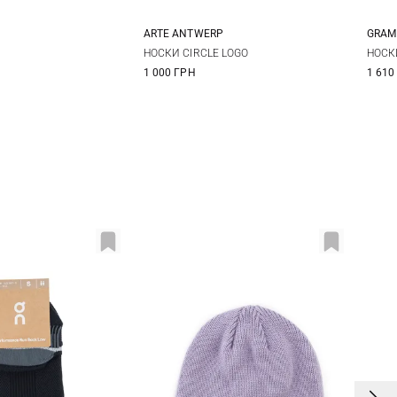
ARTE ANTWERP
GRAM
One size
One size
НОСКИ CIRCLE LOGO
НОСК
1 000 ГРН
1 610