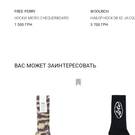
FRED PERRY
WOOLRICH
6/8
9/11
One size
НОСКИ MICRO CHEQUERBOARD
НАБОР НОСКОВ X2 JACQ
1 500 ГРН
3 700 ГРН
ВАС МОЖЕТ ЗАИНТЕРЕСОВАТЬ