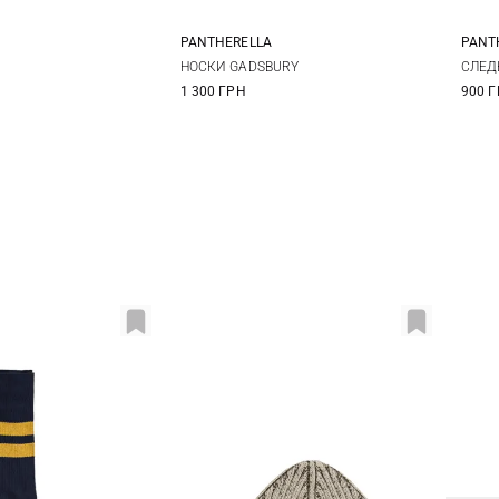
PANTHERELLA
PANT
M
L
M
S
НОСКИ GADSBURY
СЛЕД
1 300 ГРН
900 