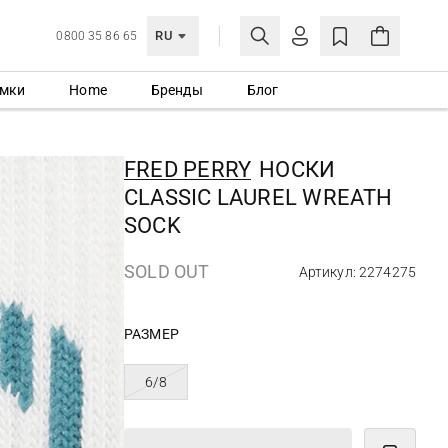
RU
0800 35 86 65
мки
Home
Бренды
Блог
ЛИЧНЫЙ КАБИНЕТ
ВОЙТИ
FRED PERRY
НОСКИ
Еще не зарегистрированы?
CLASSIC LAUREL WREATH
СОЗДАТЬ УЧЕТНУЮ ЗАПИСЬ
SOCK
SOLD OUT
Артикул: 2274275
РАЗМЕР
6/8