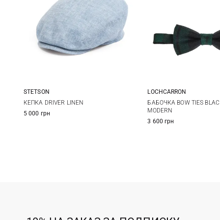
STETSON
LOCHCARRON
58
59
60
61
One size
КЕПКА DRIVER LINEN
БАБОЧКА BOW TIES BLA
MODERN
5 000 грн
62
63
3 600 грн