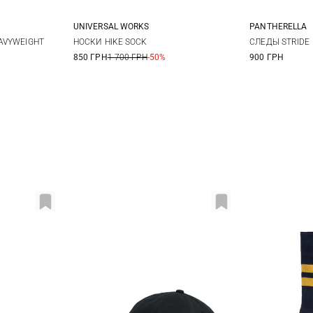
UNIVERSAL WORKS
PANTHERELLA
M
L
S
AVYWEIGHT
НОСКИ HIKE SOCK
СЛЕДЫ STRIDE
850 ГРН
1 700 ГРН
-50%
900 ГРН