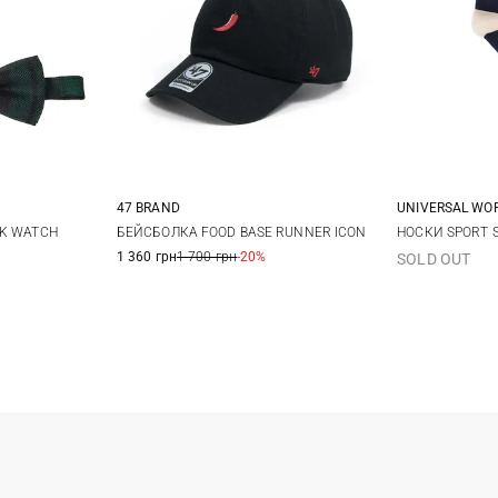
47 BRAND
UNIVERSAL WO
One size
M
CK WATCH
БЕЙСБОЛКА FOOD BASE RUNNER ICON
НОСКИ SPORT 
1 360 грн
1 700 грн
-20%
SOLD OUT