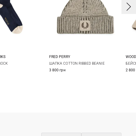
RKS
FRED PERRY
WOOD
L
One size
SOCK
ШАПКА COTTON RIBBED BEANIE
БЕЙС
3 800 грн
2 800