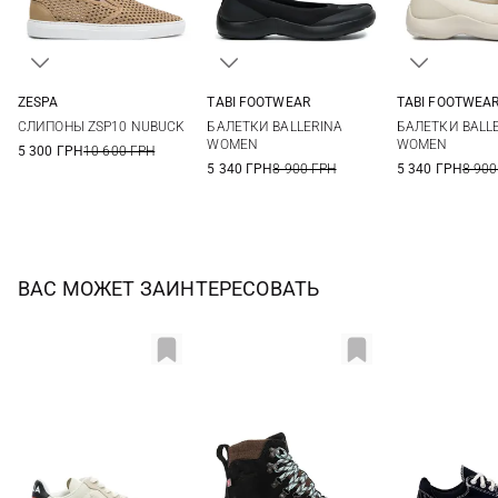
ZESPA
TABI FOOTWEAR
TABI FOOTWEA
36
37
38
39
36
37
38
39
36
37
СЛИПОНЫ ZSP10 NUBUCK
БАЛЕТКИ BALLERINA
БАЛЕТКИ BALL
40
41
40
41
42
40
41
WOMEN
WOMEN
5 300 ГРН
10 600 ГРН
5 340 ГРН
8 900 ГРН
5 340 ГРН
8 900
ВАС МОЖЕТ ЗАИНТЕРЕСОВАТЬ