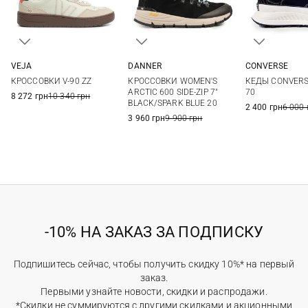
VEJA
DANNER
CONVERSE
36
37
38
39
5,5 US
6 US
6,5 US
7 US
8
8,5
КРОССОВКИ V-90 ZZ
КРОССОВКИ WOMEN'S
КЕДЫ CONVERS
40
41
7,5 US
8 US
8,5 US
9 US
10
11
ARCTIC 600 SIDE-ZIP 7"
70
8 272 грн
10 340 грн
BLACK/SPARK BLUE 20
9,5 US
2 400 грн
6 000 
3 960 грн
9 900 грн
-10% НА ЗАКАЗ ЗА ПОДПИСКУ
Подпишитесь сейчас, чтобы получить скидку 10%* на первый
заказ.
Первыми узнайте новости, скидки и распродажи.
*Скидки не суммируются с другими скидками и акционными