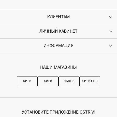
КЛИЕНТАМ
ЛИЧНЫЙ КАБИНЕТ
Контакты
Доставка
Оплата
ИНФОРМАЦИЯ
Войти
Возврат
Регистрация
Гарантия
Мои заказы
Программа лояльности
Вакансии
Избранное
Наши магазини
НАШИ МАГАЗИНЫ
Ostriv Club+
Про OSTRIV
Подписка на новости
Рекомендации по уходу
КИЕВ
КИЕВ
ЛЬВОВ
КИЕВ ОБЛ
УСТАНОВИТЕ ПРИЛОЖЕНИЕ OSTRIV!