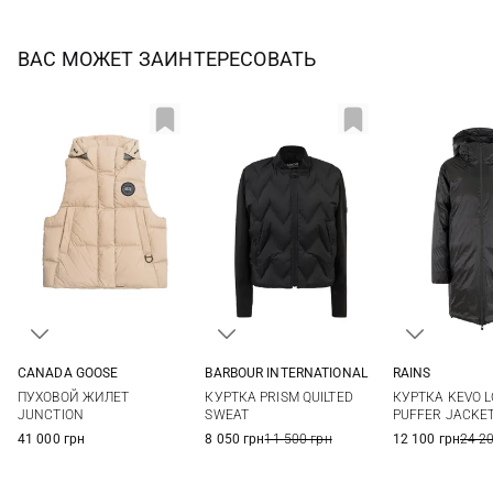
ВАС МОЖЕТ ЗАИНТЕРЕСОВАТЬ
CANADA GOOSE
BARBOUR INTERNATIONAL
RAINS
XS
S
M
L
8
10
12
14
S
M
ПУХОВОЙ ЖИЛЕТ
КУРТКА PRISM QUILTED
КУРТКА KEVO 
JUNCTION
SWEAT
PUFFER JACKE
41 000 грн
8 050 грн
11 500 грн
12 100 грн
24 2