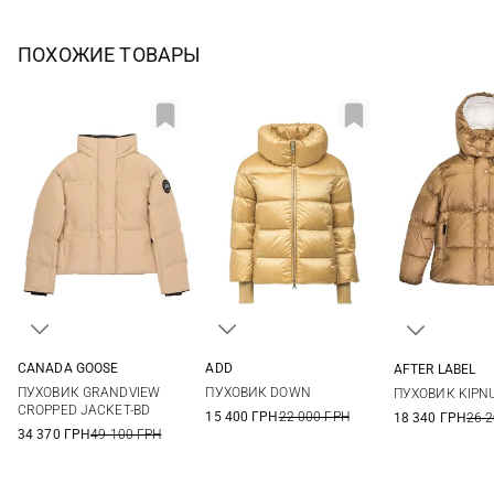
ПОХОЖИЕ ТОВАРЫ
CANADA GOOSE
ADD
AFTER LABEL
XS
S
M
L
38
40
42
44
XS
S
ПУХОВИК GRANDVIEW
ПУХОВИК DOWN
ПУХОВИК KIPN
XL
CROPPED JACKET-BD
15 400 ГРН
22 000 ГРН
18 340 ГРН
26 
34 370 ГРН
49 100 ГРН