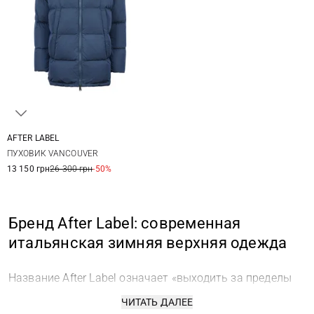
AFTER LABEL
S
M
L
XL
ПУХОВИК VANCOUVER
XXL
13 150 грн
26 300 грн
-50%
Бренд After Label: современная
итальянская зимняя верхняя одежда
Название After Label означает «выходить за пределы
ярлыков» и точно отражает философию бренда.
ЧИТАТЬ ДАЛЕЕ
Брендовая одежда After Label обеспечивает тепло и