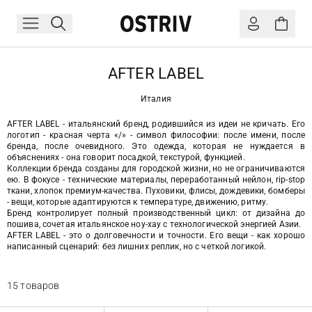
AFTER LABEL
Италия
AFTER LABEL - итальянский бренд, родившийся из идеи не кричать. Его
логотип - красная черта «/» - символ философии: после имени, после
бренда, после очевидного. Это одежда, которая не нуждается в
объяснениях - она говорит посадкой, текстурой, функцией.
Коллекции бренда созданы для городской жизни, но не ограничиваются
ею. В фокусе - технические материалы, переработанный нейлон, rip-stop
ткани, хлопок премиум-качества. Пуховики, флисы, дождевики, бомберы
- вещи, которые адаптируются к температуре, движению, ритму.
Бренд контролирует полный производственный цикл: от дизайна до
пошива, сочетая итальянское ноу-хау с технологической энергией Азии.
AFTER LABEL - это о долговечности и точности. Его вещи - как хорошо
написанный сценарий: без лишних реплик, но с четкой логикой.
15 товаров