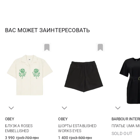
ВАС МОЖЕТ ЗАИНТЕРЕСОВАТЬ
OBEY
OBEY
BARBOUR INTE
XS
S
M
L
XS
S
M
L
8
10
ШОРТЫ ESTABLISHED
БЛУЗКА ROSES
ПЛАТЬЕ UMA MI
XL
WORKS EYES
EMBELLISHED
SOLD OUT
1 400 грн
3 500 грн
3 990 грн
5 700 грн