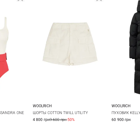
WOOLRICH
WOOLRICH
L
25
26
27
28
S
SSANDRA ONE
ШОРТЫ COTTON TWILL UTILITY
ПУХОВИК KELL
4 800 грн
9 600 грн
-50%
60 900 грн
29