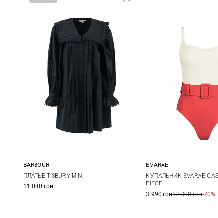
BARBOUR
EVARAE
8
10
12
14
S
M
ПЛАТЬЕ TISBURY MINI
КУПАЛЬНИК EVARAE CA
PIECE
11 000 грн
3 990 грн
13 300 грн
-70%