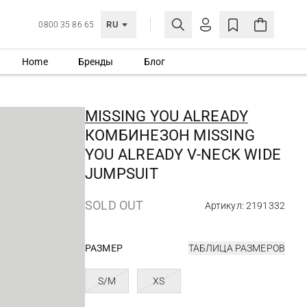
RU
0800 35 86 65
Home
Бренды
Блог
ЛИЧНЫЙ КАБИНЕТ
ВОЙТИ
MISSING YOU ALREADY
Еще не зарегистрированы?
КОМБИНЕЗОН MISSING
СОЗДАТЬ УЧЕТНУЮ ЗАПИСЬ
YOU ALREADY V-NECK WIDE
JUMPSUIT
SOLD OUT
Артикул: 2191332
РАЗМЕР
ТАБЛИЦА РАЗМЕРОВ
S/M
XS