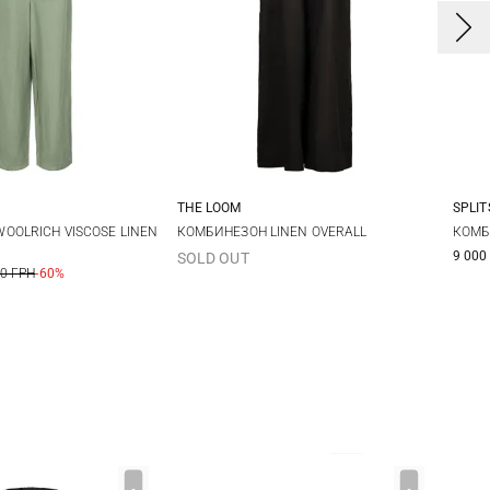
THE LOOM
SPLIT
S
S
M
S
M
L
X
OOLRICH VISCOSE LINEN
КОМБИНЕЗОН LINEN OVERALL
КОМБ
9 000
SOLD OUT
00 ГРН
-60%