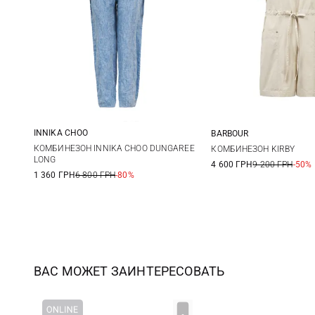
INNIKA CHOO
BARBOUR
1
2
6
8
КОМБИНЕЗОН INNIKA CHOO DUNGAREE
КОМБИНЕЗОН KIRBY
LONG
4 600 ГРН
9 200 ГРН
-50%
1 360 ГРН
6 800 ГРН
-80%
ВАС МОЖЕТ ЗАИНТЕРЕСОВАТЬ