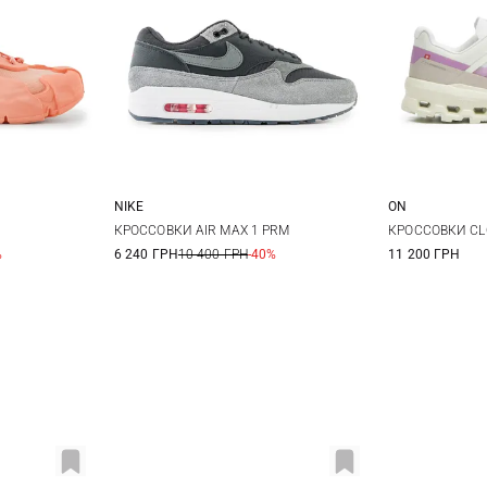
NIKE
ON
39
40
5,5 US
6 US
6,5 US
7 US
38
3
КРОССОВКИ AIR MAX 1 PRM
КРОССОВКИ CL
%
6 240 ГРН
10 400 ГРН
-40%
11 200 ГРН
7,5 US
8 US
8,5 US
41