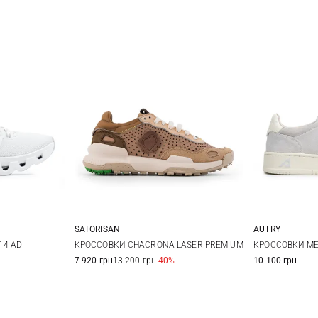
SATORISAN
AUTRY
36
37
38
39
38
38,5
36
3
КРОССОВКИ CHACRONA LASER PREMIUM
 4 AD
КРОССОВКИ ME
7 920 грн
13 200 грн
-40%
10 100 грн
40
41
42
0,5
41
40
4