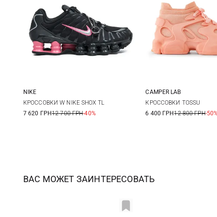
NIKE
CAMPER LAB
6 US
6,5 US
7 US
7,5 US
37
38
КРОССОВКИ W NIKE SHOX TL
КРОССОВКИ TOSSU
7 620 ГРН
12 700 ГРН
-40%
6 400 ГРН
12 800 ГРН
-50
8 US
8,5 US
9 US
9,5 US
41
ВАС МОЖЕТ ЗАИНТЕРЕСОВАТЬ