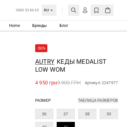
RU
0800 35 86 65
Home
Бренды
Блог
ЛИЧНЫЙ КАБИНЕТ
ВОЙТИ
-50%
Еще не зарегистрированы?
СОЗДАТЬ УЧЕТНУЮ ЗАПИСЬ
AUTRY
КЕДЫ MEDALIST
LOW WOM
4 950 грн
9 900 ГРН
Артикул: 2247977
РАЗМЕР
ТАБЛИЦА РАЗМЕРОВ
36
37
38
39