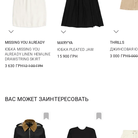
MISSING YOU ALREADY
THRILLS
MA'RY'YA
L/XL
S/M
XXS/XS
24
25
XS
S
M
L
ЮБКА MISSING YOU
ДЖИНСОВАЯ ЮБ
ЮБКА PLEATED JAW
ALREADY LINEN HEM-LINE
3 000 ГРН
5 000
15 900 ГРН
DRAWSTRING SKIRT
3 630 ГРН
12 100 ГРН
ВАС МОЖЕТ ЗАИНТЕРЕСОВАТЬ