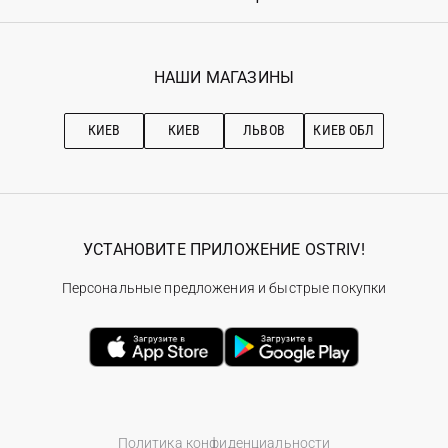
Возврат
Регистрация
Гарантия
Мои заказы
Программа лояльности
Вакансии
Избранное
Наши магазини
НАШИ МАГАЗИНЫ
Ostriv Club+
Про OSTRIV
Подписка на новости
Рекомендации по уходу
КИЕВ
КИЕВ
ЛЬВОВ
КИЕВ ОБЛ
УСТАНОВИТЕ ПРИЛОЖЕНИЕ OSTRIV!
Персональные предложения и быстрые покупки
Политика конфиденциальности