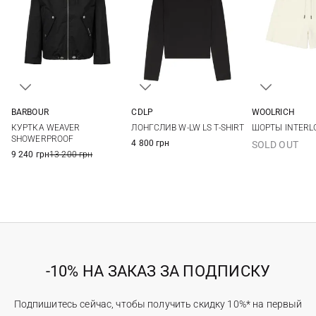
BARBOUR
CDLP
WOOLRICH
8
10
12
14
XS
S
M
L
XS
S
КУРТКА WEAVER
ЛОНГСЛИВ W-LW LS T-SHIRT
ШОРТЫ INTERL
XL
SHOWERPROOF
4 800 грн
SOLD OUT
9 240 грн
13 200 грн
-10% НА ЗАКАЗ ЗА ПОДПИСКУ
Подпишитесь сейчас, чтобы получить скидку 10%* на первый