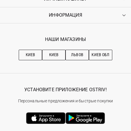
Доставка
Оплата
ИНФОРМАЦИЯ
Войти
Возврат
Регистрация
Гарантия
Мои заказы
Программа лояльности
Вакансии
Избранное
Наши магазини
НАШИ МАГАЗИНЫ
Ostriv Club+
Про OSTRIV
Подписка на новости
Рекомендации по уходу
КИЕВ
КИЕВ
ЛЬВОВ
КИЕВ ОБЛ
УСТАНОВИТЕ ПРИЛОЖЕНИЕ OSTRIV!
Персональные предложения и быстрые покупки