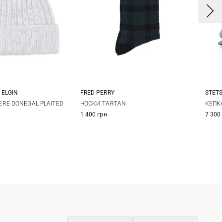
 ELGIN
FRED PERRY
STET
One size
6/8
9/11
5
RE DONEGAL PLAITED
НОСКИ TARTAN
КЕПКА
1 400 грн
7 300
5
6