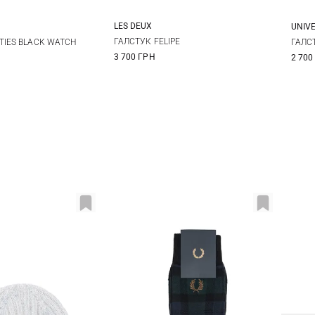
LES DEUX
UNIV
One size
One size
ГАЛСТУК FELIPE
TIES BLACK WATCH
ГАЛСТ
3 700 ГРН
2 700