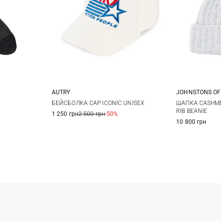
AUTRY
JOHNSTONS OF
One size
БЕЙСБОЛКА CAP ICONIC UNISEX
ШАПКА CASHME
RIB BEANIE
1 250 грн
2 500 грн
-50%
10 800 грн