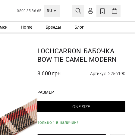
RU
0800 35 86 65
мки
Home
Бренды
Блог
ЛИЧНЫЙ КАБИНЕТ
ВОЙТИ
LOCHCARRON
БАБОЧКА
Еще не зарегистрированы?
BOW TIE CAMEL MODERN
СОЗДАТЬ УЧЕТНУЮ ЗАПИСЬ
3 600 грн
Артикул: 2256190
РАЗМЕР
ONE SIZE
Только 1 в наличии!