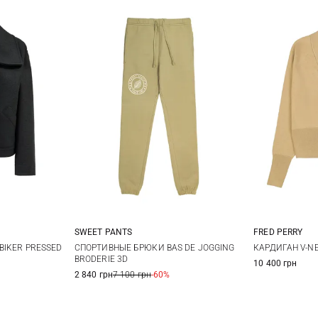
SWEET PANTS
FRED PERRY
44
46
XS
S
M
L
6
BIKER PRESSED
СПОРТИВНЫЕ БРЮКИ BAS DE JOGGING
КАРДИГАН V-N
BRODERIE 3D
10 400 грн
2 840 грн
7 100 грн
-60%