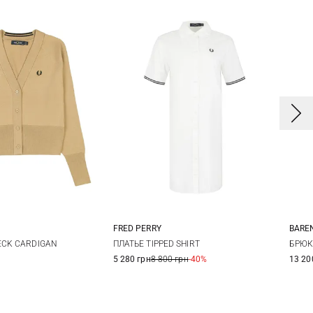
FRED PERRY
BARE
6
8
10
12
8
10
12
3
ПЛАТЬЕ TIPPED SHIRT
ECK CARDIGAN
БРЮК
5 280 грн
8 800 грн
-40%
13 20
14