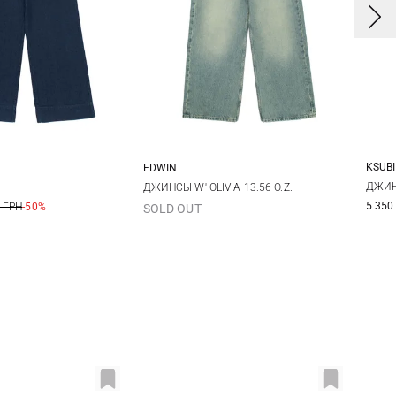
KSUBI
EDWIN
2
0
12
14
25
26
27
28
ДЖИН
ДЖИНСЫ W' OLIVIA 13.56 O.Z.
5 350
 ГРН
-50%
SOLD OUT
2
29