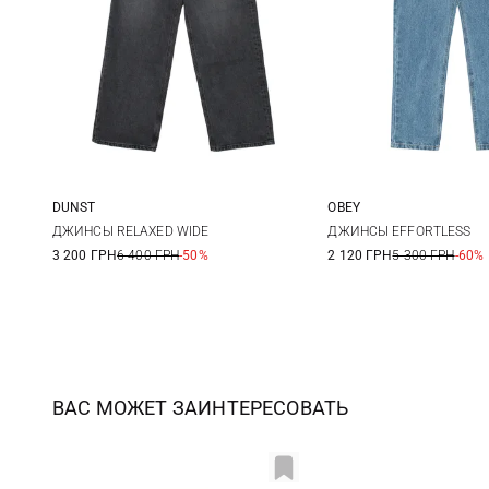
DUNST
OBEY
S
M
25
26
ДЖИНСЫ RELAXED WIDE
ДЖИНСЫ EFFORTLESS
3 200 ГРН
6 400 ГРН
-50%
2 120 ГРН
5 300 ГРН
-60%
29
30
ВАС МОЖЕТ ЗАИНТЕРЕСОВАТЬ