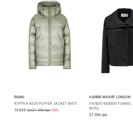
RAINS
HARRIS WHARF LONDON
S
M
40
42
КУРТКА KEVO PUFFER JACKET W4T5
ПАЛЬТО WOMEN FUNNEL 
WOOL
10 650 грн
21 300 грн
-50%
37 300 грн