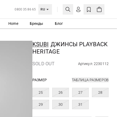
RU
0800 35 86 65
Home
Бренды
Блог
ЛИЧНЫЙ КАБИНЕТ
ВОЙТИ
KSUBI
ДЖИНСЫ PLAYBACK
Еще не зарегистрированы?
HERITAGE
СОЗДАТЬ УЧЕТНУЮ ЗАПИСЬ
SOLD OUT
Артикул: 2230112
РАЗМЕР
ТАБЛИЦА РАЗМЕРОВ
25
26
27
28
29
30
31