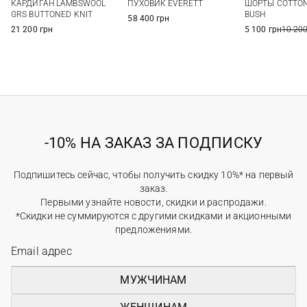
КАРДИГАН LAMBSWOOL
ПУХОВИК EVERETT
ШОРТЫ COTTON
GRS BUTTONED KNIT
BUSH
58 400 грн
21 200 грн
5 100 грн
10 200
-10% НА ЗАКАЗ ЗА ПОДПИСКУ
Подпишитесь сейчас, чтобы получить скидку 10%* на первый
заказ.
Первыми узнайте новости, скидки и распродажи.
*Скидки не суммируются с другими скидками и акционными
предложениями.
МУЖЧИНАМ