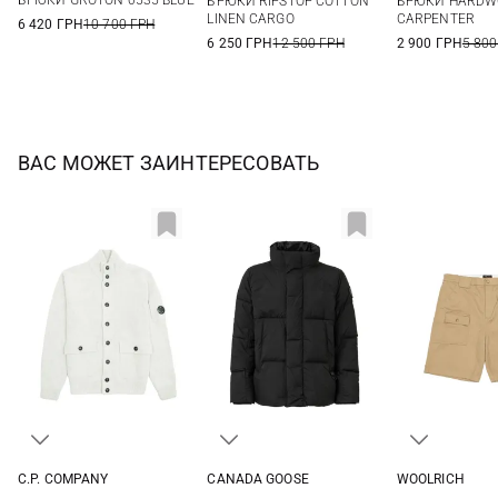
БРЮКИ GROTON 0535 BLUE
БРЮКИ RIPSTOP COTTON
БРЮКИ HARDW
36
LINEN CARGO
CARPENTER
6 420 ГРН
10 700 ГРН
6 250 ГРН
12 500 ГРН
2 900 ГРН
5 800
ВАС МОЖЕТ ЗАИНТЕРЕСОВАТЬ
C.P. COMPANY
CANADA GOOSE
WOOLRICH
M
L
XL
XXL
M
L
XL
34