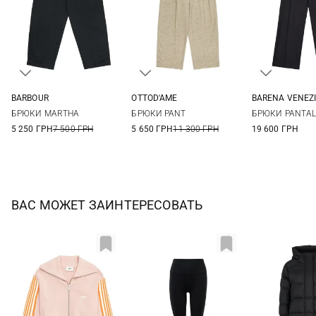
BARBOUR
OTTOD'AME
BARENA VENEZ
6
8
10
12
36
38
40
42
36
38
БРЮКИ MARTHA
БРЮКИ PANT
БРЮКИ PANTAL
14
44
46
5 250 ГРН
7 500 ГРН
5 650 ГРН
11 300 ГРН
19 600 ГРН
ВАС МОЖЕТ ЗАИНТЕРЕСОВАТЬ