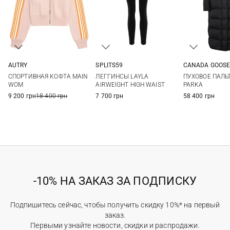
AUTRY
SPLITS59
CANADA GOOS
XS
S
M
XS
S
M
L
S
M
СПОРТИВНАЯ КОФТА MAIN
ЛЕГГИНСЫ LAYLA
ПУХОВОЕ ПАЛЬТ
XL
WOM
AIRWEIGHT HIGH WAIST
PARKA
9 200 грн
18 400 грн
7 700 грн
58 400 грн
-10% НА ЗАКАЗ ЗА ПОДПИСКУ
Подпишитесь сейчас, чтобы получить скидку 10%* на первый
заказ.
Первыми узнайте новости, скидки и распродажи.