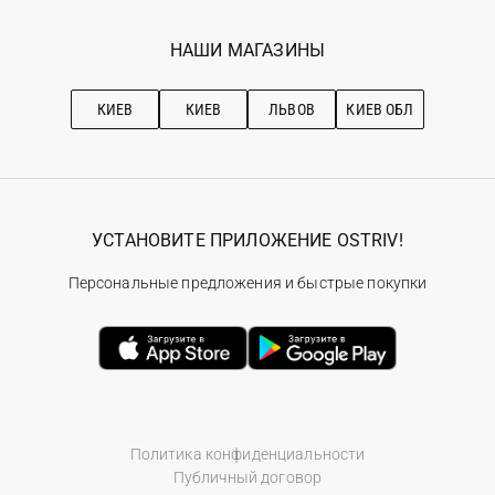
Мои заказы
Программа лояльности
Вакансии
Избранное
Наши магазини
НАШИ МАГАЗИНЫ
Ostriv Club+
Про OSTRIV
Подписка на новости
Рекомендации по уходу
КИЕВ
КИЕВ
ЛЬВОВ
КИЕВ ОБЛ
УСТАНОВИТЕ ПРИЛОЖЕНИЕ OSTRIV!
Персональные предложения и быстрые покупки
Политика конфиденциальности
Публичный договор