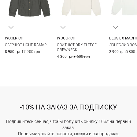
WOOLRICH
WOOLRICH
DEUS EX MACH
L
L
S
M
ОВЕРШОТ LIGHT RAMAR
СВИТШОТ DRY FLEECE
ЛОНГСЛИВ RO
XXL
CREWNECK
8 950 грн
17 900 грн
2 900 грн
5 800 
4 300 грн
8 600 грн
-10% НА ЗАКАЗ ЗА ПОДПИСКУ
Подпишитесь сейчас, чтобы получить скидку 10%* на первый
заказ.
Первыми узнайте новости, скидки и распродажи.