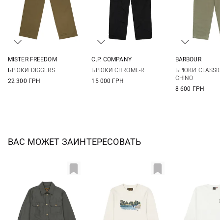
MISTER FREEDOM
C.P. COMPANY
BARBOUR
32
33
34
36
46
48
50
52
32
34
БРЮКИ DIGGERS
БРЮКИ CHROME-R
БРЮКИ CLASSI
38
54
56
40
42
CHINO
22 300 ГРН
15 000 ГРН
8 600 ГРН
ВАС МОЖЕТ ЗАИНТЕРЕСОВАТЬ