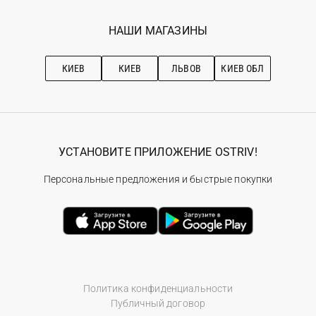
Мои заказы
Программа лояльности
Вакансии
Избранное
Наши магазини
НАШИ МАГАЗИНЫ
Ostriv Club+
Про OSTRIV
Подписка на новости
Рекомендации по уходу
КИЕВ
КИЕВ
ЛЬВОВ
КИЕВ ОБЛ
УСТАНОВИТЕ ПРИЛОЖЕНИЕ OSTRIV!
Персональные предложения и быстрые покупки
Политика конфиденциальности
Публичный договор