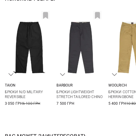
TAION
BARBOUR
WOOLRICH
XS
S
M
L
30
32
34
36
34
БРЮКИ N/D MILITARY
БРЮКИ LIGHTWEIGHT
БРЮКИ COTTO
XL
XXL
38
40
REVERSIBLE
STRETCH TAILORED CHINO
HERRINGBONE
3 050 ГРН
6 100 ГРН
7 500 ГРН
5 400 ГРН
10 80