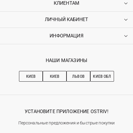
КЛИЕНТАМ
ЛИЧНЫЙ КАБИНЕТ
Контакты
Доставка
Оплата
ИНФОРМАЦИЯ
Войти
Возврат
Регистрация
Гарантия
Мои заказы
Программа лояльности
Вакансии
Избранное
Наши магазини
НАШИ МАГАЗИНЫ
Ostriv Club+
Про OSTRIV
Подписка на новости
Рекомендации по уходу
КИЕВ
КИЕВ
ЛЬВОВ
КИЕВ ОБЛ
УСТАНОВИТЕ ПРИЛОЖЕНИЕ OSTRIV!
Персональные предложения и быстрые покупки