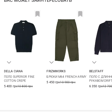
ВАС МОЖЕТ ЗАИНТЕРЕСОВАТЬ
DELLA CIANA
FRIZMWORKS
BELSTAFF
48
50
52
54
M
L
XL
M
L
ПОЛО SUPERIOR FINE
БРЮКИ M64 FRENCH ARMY
ПОЛО С ДЛИН
56
58
60
3XL
COTTON CREPE
РУКАВОМ DRIFT
5 450 грн
10 900 грн
5 400 грн
10 800 грн
6 350 грн
12 700