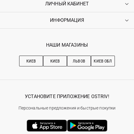
ЛИЧНЫЙ КАБИНЕТ
Контакты
Доставка
Оплата
ИНФОРМАЦИЯ
Войти
Возврат
Регистрация
Гарантия
Мои заказы
Программа лояльности
Вакансии
Избранное
Наши магазини
НАШИ МАГАЗИНЫ
Ostriv Club+
Про OSTRIV
Подписка на новости
Рекомендации по уходу
КИЕВ
КИЕВ
ЛЬВОВ
КИЕВ ОБЛ
УСТАНОВИТЕ ПРИЛОЖЕНИЕ OSTRIV!
Персональные предложения и быстрые покупки