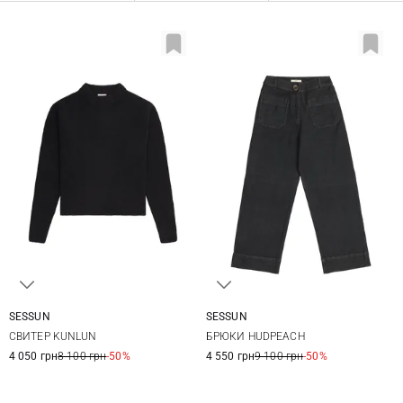
SESSUN
SESSUN
XS
S
M
L
36
38
40
42
СВИТЕР KUNLUN
БРЮКИ HUDPEACH
4 050 грн
8 100 грн
-50%
4 550 грн
9 100 грн
-50%