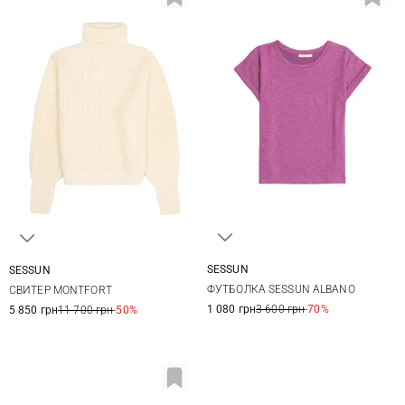
SESSUN
SESSUN
XS
S
M
L
XS
S
M
L
ФУТБОЛКА SESSUN ALBANO
СВИТЕР MONTFORT
1 080 грн
3 600 грн
-70%
5 850 грн
11 700 грн
-50%