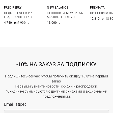
FRED PERRY
NEW BALANCE
PREMIATA
7 UK
8 UK
9 UK
9,5 UK
7 US
7,5 US
8 US
8,5 US
40
41
КЕДЫ SPENCER PREF
КРОССОВКИ NEW BALANCE
КРОССОВКИ DA
10 UK
11 UK
12 UK
9 US
9,5 US
10 US
10,5 US
44
45
LEA/BRANDED TAPE
M990GL6 LIFESTYLE
12 810 грн
18 3
11 US
11,5 US
12 US
4 740 грн
7 900 грн
13 000 грн
-10% НА ЗАКАЗ ЗА ПОДПИСКУ
Подпишитесь сейчас, чтобы получить скидку 10%* на первый
заказ.
Первыми узнайте новости, скидки и распродажи.
*Скидки не суммируются с другими скидками и акционными
предложениями.