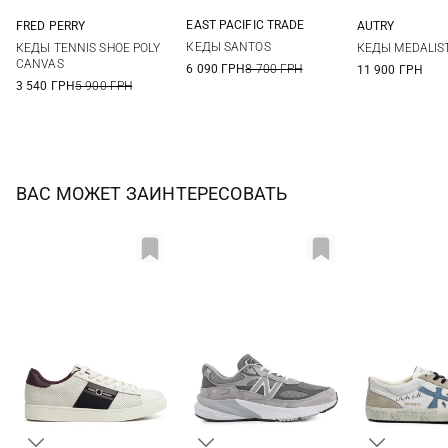
EAST PACIFIC TRADE
FRED PERRY
AUTRY
40
41
42
43
8 UK
9 UK
9,5 UK
10 UK
40
41
КЕДЫ SANTOS
КЕДЫ TENNIS SHOE POLY
КЕДЫ MEDALIS
44
11 UK
12 UK
44
45
CANVAS
6 090 ГРН
8 700 ГРН
11 900 ГРН
3 540 ГРН
5 900 ГРН
ВАС МОЖЕТ ЗАИНТЕРЕСОВАТЬ