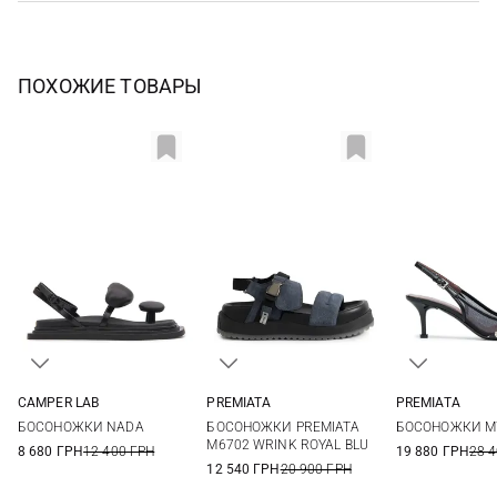
ПОХОЖИЕ ТОВАРЫ
CAMPER LAB
PREMIATA
PREMIATA
37
38
39
40
36
37
38
39
36
37
БОСОНОЖКИ NADA
БОСОНОЖКИ PREMIATA
БОСОНОЖКИ M
41
40
41
38,5
39
M6702 WRINK ROYAL BLU
8 680 ГРН
12 400 ГРН
19 880 ГРН
28 
12 540 ГРН
20 900 ГРН