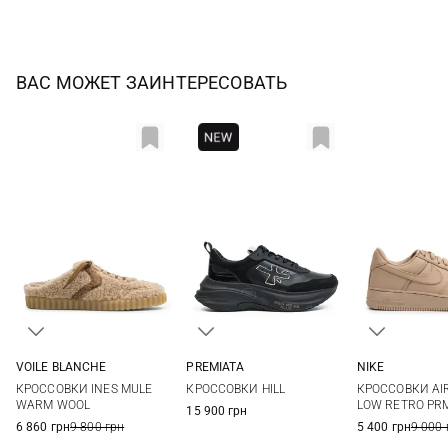
ВАС МОЖЕТ ЗАИНТЕРЕСОВАТЬ
VOILE BLANCHE
PREMIATA
NIKE
36
37
38
39
35
36
37
38
6 US
6,5 US
КРОССОВКИ INES MULE
КРОССОВКИ HILL
КРОССОВКИ AIR
40
41
39
40
8 US
8,5 US
WARM WOOL
LOW RETRO PR
15 900 грн
6 860 грн
9 800 грн
5 400 грн
9 000 