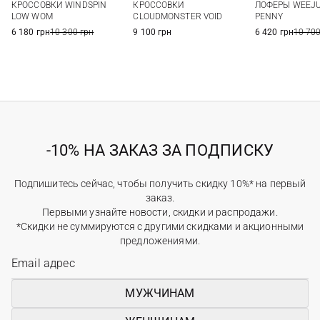
КРОССОВКИ WINDSPIN
КРОССОВКИ
ЛОФЕРЫ WEEJ
40
41
38
38,5
39
40
38,5
39
LOW WOM
CLOUDMONSTER VOID
PENNY
40,5
41
6 180 грн
10 300 грн
9 100 грн
6 420 грн
10 700
-10% НА ЗАКАЗ ЗА ПОДПИСКУ
Подпишитесь сейчас, чтобы получить скидку 10%* на первый
заказ.
Первыми узнайте новости, скидки и распродажи.
*Скидки не суммируются с другими скидками и акционными
предложениями.
МУЖЧИНАМ