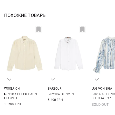
ПОХОЖИЕ ТОВАРЫ
WOOLRICH
BARBOUR
LUG VON SIGA
XS
S
M
L
8
10
12
14
36
38
БЛУЗКА CHECK GAUZE
БЛУЗКА DERWENT
БЛУЗКА LUG VO
XL
16
44
FLANNEL
BELINDA TOP
5 400 ГРН
11 600 ГРН
SOLD OUT