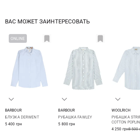
ВАС МОЖЕТ ЗАИНТЕРЕСОВАТЬ
BARBOUR
BARBOUR
WOOLRICH
8
10
12
14
8
10
12
14
XS
S
БЛУЗКА DERWENT
РУБАШКА FAWLEY
РУБАШКА STRI
16
COTTON POPLIN
5 400 грн
5 800 грн
4 250 грн
8 500 