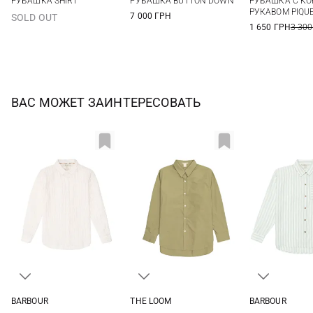
РУБАШКА SHIRT
РУБАШКА BUTTON DOWN
РУБАШКА С К
РУКАВОМ PIQU
7 000 ГРН
SOLD OUT
1 650 ГРН
3 300
ВАС МОЖЕТ ЗАИНТЕРЕСОВАТЬ
BARBOUR
THE LOOM
BARBOUR
6
8
10
12
S
M
6
8