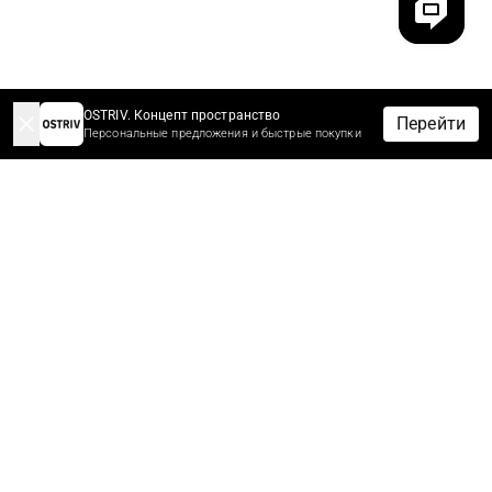
OSTRIV. Концепт пространство
Перейти
Персональные предложения и быстрые покупки
-10% НА ЗАКАЗ ЗА ПОДПИСКУ
Подпишитесь сейчас, чтобы получить скидку 10%* на первый
заказ.
Первыми узнайте новости, скидки и распродажи.
*Скидки не суммируются с другими скидками и акционными
предложениями.