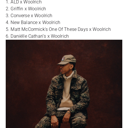
1. ALD х Woolrich
2. Griffin х Woolrich
3. Converse х Woolrich
4. New Balance х Woolrich
5. Matt McCormick's One Of These Days х Woolrich
6. Daniëlle Cathari's х Woolrich