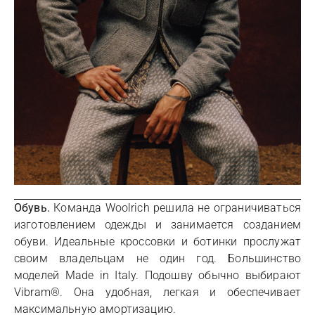
Обувь.
Команда Woolrich решила не ограничиваться
изготовлением одежды и занимается созданием
обуви. Идеальные кроссовки и ботинки прослужат
своим владельцам не один год. Большинство
моделей Made in Italy. Подошву обычно выбирают
Vibram®. Она удобная, легкая и обеспечивает
максимальную амортизацию.